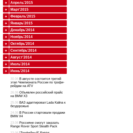
Апрель'2015
Март'2015
Февраль'2015
Январь'2015
Декабрь'2014
Ноябрь'2014
Октябрь'2014
Сентябрь'2014
Август'2014
Июль'2014
Июнь'2014
30.06
В августе состоится третий
этап Чемпионата России по трофи-
рейдам на ATV
26.06
Объявлен российский прайс
на BMW X3
25.06
ВАЗ адаптировал Lada Kalina к
бездорожью
24.06
В России стартовали продажи
BMW X4
23.06
Россияне смогут заказать
Range Rover Sport Stealth Pack
22.06
“Трофейный” Patriot