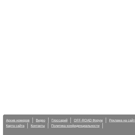
Архив номеров
Видео
Глоссарий
OFF-ROAD Форум
Реклама на сайт
Карта сайта
Контакты
Политика конфиденциальности