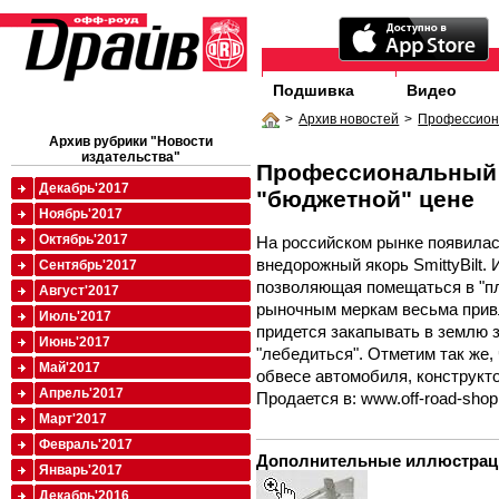
Подшивка
Видео
>
Архив новостей
>
Профессион
Архив рубрики "Новости
издательства"
Профессиональный 
Декабрь'2017
"бюджетной" цене
Ноябрь'2017
Октябрь'2017
На российском рынке появилас
внедорожный якорь SmittyBilt. 
Сентябрь'2017
позволяющая помещаться в "пло
Август'2017
рыночным меркам весьма привл
Июль'2017
придется закапывать в землю з
Июнь'2017
"лебедиться". Отметим так же,
Май'2017
обвесе автомобиля, конструкт
Апрель'2017
Продается в: www.off-road-shop
Март'2017
Февраль'2017
Дополнительные иллюстрац
Январь'2017
Декабрь'2016