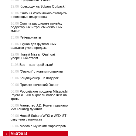
19.06
К рекорду на Subaru Outback!
18.06
Салоны Volvo можно охладить
с помощью смартфона
16.06
Comma расширяет линейку
редукторных и трансмиссионных
масел
13.06
Yeti-варианты
12.06
Tiguan для футбольных
фанатов уже в продаже
12.06
Новый Nissan Qashqai:
уверенный старт!
11.06
Все – на второй этап!
10.06
“Уазики” с новыми опциями
09.06
Кондиционер – в подарок!
09.06
Приключенческий Duster
06.06
Российские продажи Mitsubishi
Pajero и L200 выросли более чем на
треть
05.06
Агентство J.D. Power признало
VW Touareg лучшим
04.06
Новый Subaru WRX и WRX STI:
озвучена стоимость
02.06
Масло с мужским характером
Май'2014