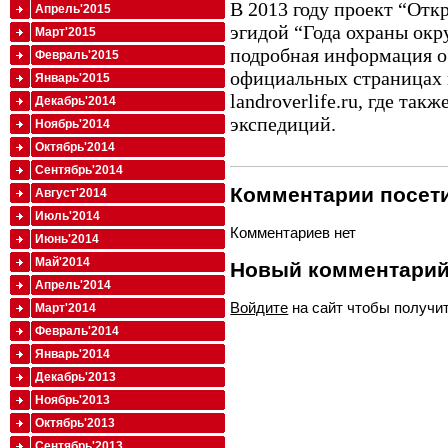
В 2013 году проект “Отк
Апрель'2015
эгидой “Года охраны ок
Март'2015
подробная информация о
Февраль'2015
официальных страницах в
Январь'2015
landroverlife.ru, где та
Декабрь'2014
экспедиций.
Ноябрь'2014
Октябрь'2014
Сентябрь'2014
Комментарии посети
Август'2014
Июль'2014
Комментариев нет
Июнь'2014
Май'2014
Новый комментари
Апрель'2014
Войдите
на сайт чтобы получи
Март'2014
Февраль'2014
Январь'2014
Декабрь'2013
Ноябрь'2013
Октябрь'2013
Сентябрь'2013