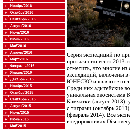
Ноябрь'2016
Октябрь'2016
Сентябрь'2016
Август'2016
Июль'2016
Июнь'2016
Май'2016
Апрель'2016
Серия экспедиций по пр
Март'2016
протяжении всего 2013-го
Февраль'2016
отметить, что многие из
Январь'2016
экспедиций, включены в
Декабрь'2015
ЮНЕСКО и являются осо
Ноябрь'2015
Среди них адыгейские во
Октябрь'2015
уникальная экосистема К
Сентябрь'2015
Камчатки (август 2013),
Август'2015
с тиграми (октябрь 2013
Июль'2015
(февраль 2014). Все экс
Июнь'2015
внедорожниках Discovery
Май'2015