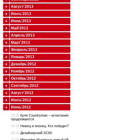
Август'2013
Июль'2013
Июнь'2013
Май'2013
Апрель'2013
Март'2013
Февраль'2013
Январь'2013
Декабрь'2012
Ноябрь'2012
Октябрь'2012
Сентябрь'2012
Август'2012
Июль'2012
Июнь'2012
29.06
Купе Countryman – испытания
продолжаются
29.06
Немец и японец. Кто победит?
28.06
Дизайнерский XC60
27.06
Mercedes M-класса: новый V8