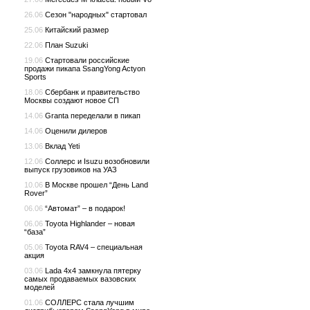
26.06
Сезон "народных" стартовал
25.06
Китайский размер
22.06
План Suzuki
19.06
Стартовали российские
продажи пикапа SsangYong Actyon
Sports
18.06
Сбербанк и правительство
Москвы создают новое СП
14.06
Granta переделали в пикап
14.06
Оценили дилеров
13.06
Вклад Yeti
12.06
Соллерс и Isuzu возобновили
выпуск грузовиков на УАЗ
10.06
В Москве прошел “День Land
Rover”
06.06
“Автомат” – в подарок!
06.06
Toyota Highlander – новая
“база”
05.06
Toyota RAV4 – специальная
акция
03.06
Lada 4x4 замкнула пятерку
самых продаваемых вазовских
моделей
01.06
СОЛЛЕРС стала лучшим