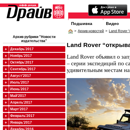
Подшивка
Видео
>
Архив новостей
>
Land Rover 
Архив рубрики "Новости
издательства"
Land Rover “открыв
Декабрь'2017
Land Rover объявил о за
Ноябрь'2017
– серии экспедиций по 
Октябрь'2017
удивительным местам на
Сентябрь'2017
Август'2017
Июль'2017
Июнь'2017
Май'2017
Апрель'2017
Март'2017
Февраль'2017
Январь'2017
Декабрь'2016