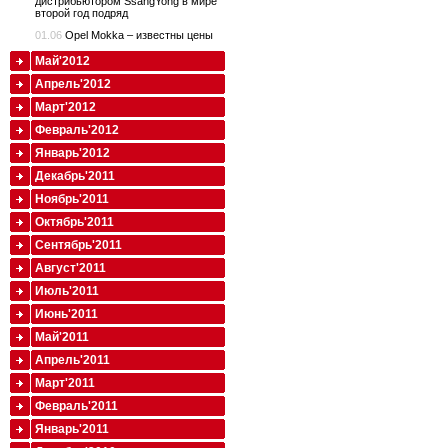
дистрибьютором SsangYong в мире
второй год подряд
01.06
Opel Mokka – известны цены
Май'2012
Апрель'2012
Март'2012
Февраль'2012
Январь'2012
Декабрь'2011
Ноябрь'2011
Октябрь'2011
Сентябрь'2011
Август'2011
Июль'2011
Июнь'2011
Май'2011
Апрель'2011
Март'2011
Февраль'2011
Январь'2011