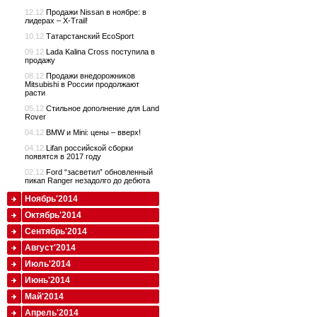
12.12
Продажи Nissan в ноябре: в
лидерах – X-Trail!
10.12
Татарстанский EcoSport
09.12
Lada Kalina Cross поступила в
продажу
08.12
Продажи внедорожников
Mitsubishi в России продолжают
расти
05.12
Стильное дополнение для Land
Rover
04.12
BMW и Mini: цены – вверх!
04.12
Lifan российской сборки
появятся в 2017 году
02.12
Ford “засветил” обновленный
пикап Ranger незадолго до дебюта
Ноябрь'2014
Октябрь'2014
Сентябрь'2014
Август'2014
Июль'2014
Июнь'2014
Май'2014
Апрель'2014