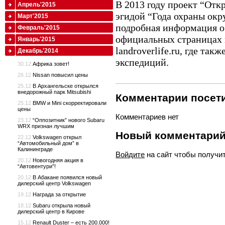
В 2013 году проект “Отк
Апрель'2015
эгидой “Года охраны ок
Март'2015
подробная информация о
Февраль'2015
официальных страницах в
Январь'2015
landroverlife.ru, где та
Декабрь'2014
экспедиций.
30.12
Африка зовет!
26.12
Nissan повысил цены
25.12
В Архангельске открылся
внедорожный парк Mitsubishi
Комментарии посети
25.12
BMW и Mini скорректировали
цены
Комментариев нет
23.12
“Оппозитник” нового Subaru
WRX признан лучшим
Новый комментари
22.12
Volkswagen открыл
“Автомобильный дом” в
Калининграде
Войдите
на сайт чтобы получи
20.12
Новогодняя акция в
“Автовентури”!
20.12
В Абакане появился новый
дилерский центр Volkswagen
19.12
Награда за открытие
18.12
Subaru открыла новый
дилерский центр в Кирове
15.12
Renault Duster – есть 200.000!