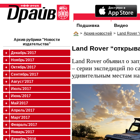
Подшивка
Видео
>
Архив новостей
>
Land Rover 
Архив рубрики "Новости
издательства"
Land Rover “открыв
Декабрь'2017
Land Rover объявил о за
Ноябрь'2017
– серии экспедиций по 
Октябрь'2017
удивительным местам на
Сентябрь'2017
Август'2017
Июль'2017
Июнь'2017
Май'2017
Апрель'2017
Март'2017
Февраль'2017
Январь'2017
Декабрь'2016