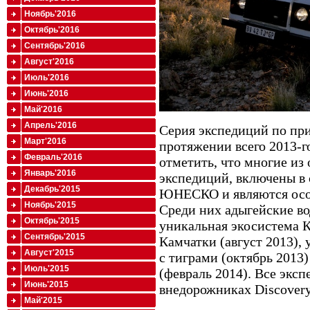
Ноябрь'2016
Октябрь'2016
Сентябрь'2016
Август'2016
Июль'2016
Июнь'2016
Май'2016
Апрель'2016
Серия экспедиций по пр
Март'2016
протяжении всего 2013-го
Февраль'2016
отметить, что многие из
Январь'2016
экспедиций, включены в
Декабрь'2015
ЮНЕСКО и являются осо
Ноябрь'2015
Среди них адыгейские во
Октябрь'2015
уникальная экосистема К
Сентябрь'2015
Камчатки (август 2013),
Август'2015
с тиграми (октябрь 2013
Июль'2015
(февраль 2014). Все экс
Июнь'2015
внедорожниках Discovery
Май'2015