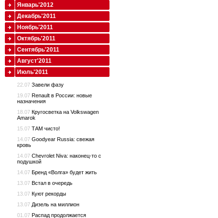
Январь'2012
Декабрь'2011
Ноябрь'2011
Октябрь'2011
Сентябрь'2011
Август'2011
Июль'2011
22.07
Завели фазу
19.07
Renault в России: новые
назначения
18.07
Кругосветка на Volkswagen
Amarok
15.07
ТАМ чисто!
14.07
Goodyear Russia: свежая
кровь
14.07
Chevrolet Niva: наконец-то с
подушкой
14.07
Бренд «Волга» будет жить
13.07
Встал в очередь
13.07
Куют рекорды
13.07
Дизель на миллион
01.07
Распад продолжается