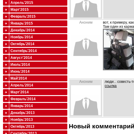
Апрель'2015
Март'2015
Февраль'2015
Аноним
вот, к примеру, ка
Январь'2015
Там один из карм
Декабрь'2014
Ноябрь'2014
Октябрь'2014
Сентябрь'2014
Август'2014
Июль'2014
Июнь'2014
Май'2014
Аноним
люди... совесть-
Апрель'2014
ссылка
Март'2014
Февраль'2014
Январь'2014
Декабрь'2013
Ноябрь'2013
Новый комментари
Октябрь'2013
Сентябрь'2013