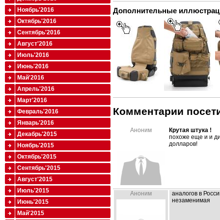
Дополнительные иллюстрац
Ноябрь'2016
Октябрь'2016
Сентябрь'2016
Август'2016
Июль'2016
Июнь'2016
Май'2016
Апрель'2016
Март'2016
Комментарии посети
Февраль'2016
Январь'2016
Аноним
Крутая штука !
Декабрь'2015
похоже еще и и ди
долларов!
Ноябрь'2015
Октябрь'2015
Сентябрь'2015
Август'2015
Июль'2015
Аноним
аналогов в Росс
незаменимая
Июнь'2015
Май'2015