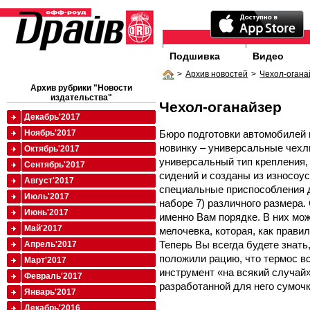
Подшивка
Видео
>
Архив новостей
>
Чехол-огана
Архив рубрики "Новости
издательства"
Чехол-оганайзер
Декабрь'2017
Бюро подготовки автомобилей
Ноябрь'2017
новинку – универсальные чех
Октябрь'2017
универсальный тип крепления
Сентябрь'2017
сидений и созданы из износоу
Август'2017
специальные приспособления д
Июль'2017
наборе 7) различного размера
Июнь'2017
именно Вам порядке. В них мо
Май'2017
мелочевка, которая, как прави
Теперь Вы всегда будете знать
Апрель'2017
положили рацию, что термос в
Март'2017
инструмент «на всякий случай
Февраль'2017
разработанной для него сумочк
Январь'2017
Декабрь'2016