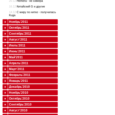
20.12
Hemera - не химера
16.12
Китайский G и другие
14.12
С миру по нитке - получилась
Kuga
Ноябрь'2011
Октябрь'2011
Сентябрь'2011
Август'2011
Июль'2011
Июнь'2011
Май'2011
Апрель'2011
Март'2011
Февраль'2011
Январь'2011
Декабрь'2010
Ноябрь'2010
Октябрь'2010
Сентябрь'2010
Август'2010