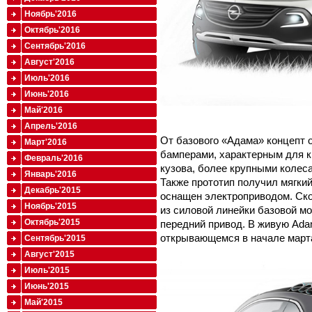
Ноябрь'2016
Октябрь'2016
Сентябрь'2016
Август'2016
Июль'2016
Июнь'2016
Май'2016
Апрель'2016
От базового «Адама» концепт
Март'2016
бамперами, характерным для 
Февраль'2016
кузова, более крупными колес
Январь'2016
Также прототип получил мягки
Декабрь'2015
оснащен электроприводом. Ско
Ноябрь'2015
из силовой линейки базовой м
Октябрь'2015
передний привод. В живую Ada
открывающемся в начале март
Сентябрь'2015
Август'2015
Июль'2015
Июнь'2015
Май'2015