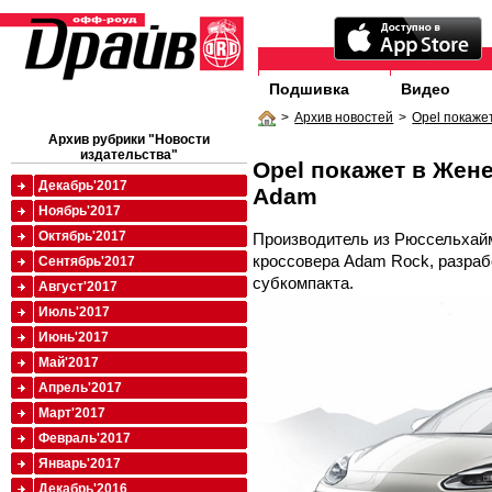
Подшивка
Видео
>
Архив новостей
>
Opel покаже
Архив рубрики "Новости
издательства"
Opel покажет в Жен
Декабрь'2017
Adam
Ноябрь'2017
Октябрь'2017
Производитель из Рюссельхай
кроссовера Adam Rock, разраб
Сентябрь'2017
субкомпакта.
Август'2017
Июль'2017
Июнь'2017
Май'2017
Апрель'2017
Март'2017
Февраль'2017
Январь'2017
Декабрь'2016