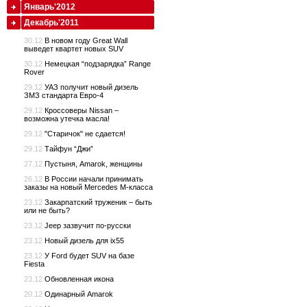
Январь'2012
Декабрь'2011
30.12
В новом году Great Wall
выведет квартет новых SUV
30.12
Немецкая “подзарядка” Range
Rover
29.12
УАЗ получит новый дизель
ЗМЗ стандарта Евро-4
29.12
Кроссоверы Nissan –
возможна утечка масла!
29.12
"Старичок" не сдается!
29.12
Тайфун “Джи”
27.12
Пустыня, Amarok, женщины
26.12
В России начали принимать
заказы на новый Mercedes M-класса
23.12
Закарпатский труженик – быть
или не быть?
23.12
Jeep зазвучит по-русски
23.12
Новый дизель для ix55
23.12
У Ford будет SUV на базе
Fiesta
23.12
Обновленная икона
20.12
Одинарный Amarok