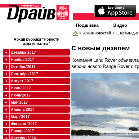
Подшивка
Видео
>
Архив новостей
>
С новым ди
Архив рубрики "Новости
издательства"
С новым дизелем
Декабрь'2017
Компания Land Rover объявила
Ноябрь'2017
версии нового Range Rover с 
Октябрь'2017
Сентябрь'2017
Август'2017
Июль'2017
Июнь'2017
Май'2017
Апрель'2017
Март'2017
Февраль'2017
Январь'2017
Декабрь'2016