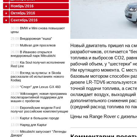
Ноябрь'2016
Октябрь'2016
Сентябрь'2016
30.09
BMW и Mini снова повышают
цены
29.09
Внедорожная “ешка”
Новый двигатель пришел на см
27.09
Multivan для проселков
разработчиков, отличается “б
26.09
В Иваново открылся
внедорожный парк Mitsubishi
топлива и выбросов CO2, равн
23.09
Kia Soul получил исполнение
рабочий объем, у “шестерки” не
Red Line
Нм крутящего момента. С места
21.09
Взгляд за кулисы: в Skoda
базовым мотором способен разо
рассказали об испытаниях нового
Kodiaq
дизеле LR-TDV6 используются
20.09
“Спорт” для Lexus GX 460
точной подачи топлива, а сист
охлаждает воздух, выходящий 
16.09
Volkswagen: новая программа
послегарантийной поддержки для
дополнительного снижения рас
машин с пробегом
(средний расход топлива по пас
15.09
Европейские модели Ford
получат российские комплектующие
Цены на Range Rover с дизельн
14.09
Kaptur в большом городе
13.09
Наряд для Kaptur
08.09
Mitsubishi запускает “Легенды
Комментарии посети
Дакара”