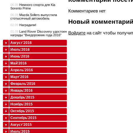
06.09
Немного спорта для Kia
Sorento Prime
Комментариев нет
06.09
Mazda Sollers выпустила
стотысячный автомобиль
Новый комментари
02.09
Наградили!
01.09
Land Rover Discovery удостоен
Войдите
на сайт чтобы получи
награды “Внедорожник года 2016”
Август'2016
Июль'2016
Июнь'2016
Май'2016
Апрель'2016
Март'2016
Февраль'2016
Январь'2016
Декабрь'2015
Ноябрь'2015
Октябрь'2015
Сентябрь'2015
Август'2015
Июль'2015