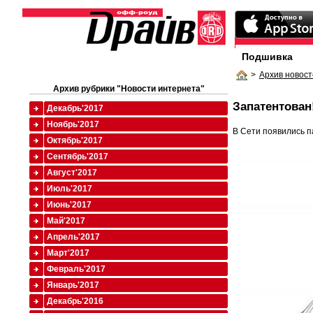
Подшивка
>
Архив новост
Архив рубрики "Новости интернета"
Запатентован
Декабрь'2017
Ноябрь'2017
В Сети появились п
Октябрь'2017
Сентябрь'2017
Август'2017
Июль'2017
Июнь'2017
Май'2017
Апрель'2017
Март'2017
Февраль'2017
Январь'2017
Декабрь'2016