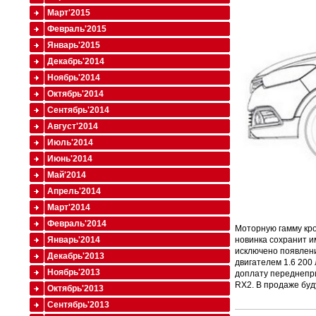
Март'2015
Февраль'2015
Январь'2015
Декабрь'2014
Ноябрь'2014
Октябрь'2014
Сентябрь'2014
Август'2014
Июль'2014
Июнь'2014
Май'2014
Апрель'2014
Март'2014
Февраль'2014
Моторную гамму кро
Январь'2014
новинка сохранит и
исключено появлени
Декабрь'2013
двигателем 1.6 200 
Ноябрь'2013
доплату переднепр
RX2. В продаже буд
Октябрь'2013
Сентябрь'2013