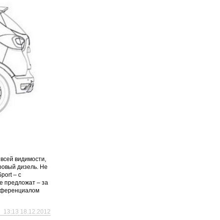
 всей видимости,
ровый дизель. Не
ort – с
не предложат – за
ифференциалом
13:13 18.12.2012