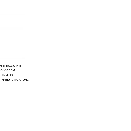
узы подали в
рообразом
еть и на
глядеть не столь