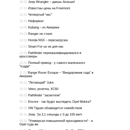
18.01
Jeep Wrangler – даешь больше!
17.01
Известны цены на Freemont
16.01
Четвертый “икс”
15.01
Неформат
14.01
Kubang – из Америки
14.01
Ranger не стало
12.01
Honda NSX – перезагрузка
12.01
Smart For-us не для нас
12.01
Pathfinder переквалифицировался в
кроссоверы
12.01
Полный привод - у самого маленького
"кэдди"
11.01
Range Rover Evoque – “Внедорожник года” в
Америке
10.01
"Летающий" Juke
10.01
Volvo, розетка, XC60
06.01
Pathfinder “засветили”
06.01
Encore - так будет выглядеть Opel Mokka?
06.01
VW Tiguan обзаведется семейством
05.01
Jeep. За 3,1 секунды с 0 до 100 км/ч
05.01
"Универсал повышенной проходимости" - и
Opel туда же