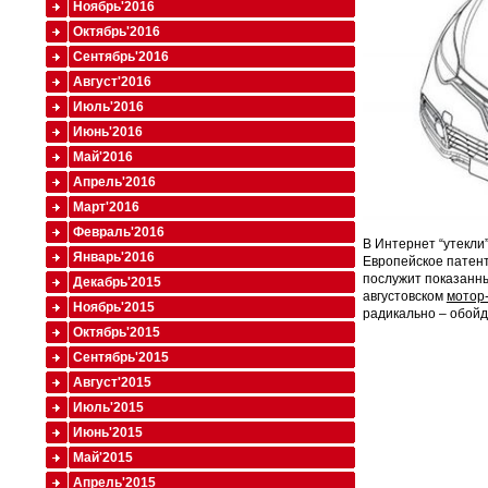
Ноябрь'2016
Октябрь'2016
Сентябрь'2016
Август'2016
Июль'2016
Июнь'2016
Май'2016
Апрель'2016
Март'2016
Февраль'2016
В Интернет “утекли
Январь'2016
Европейское патент
послужит показанны
Декабрь'2015
августовском
мотор
Ноябрь'2015
радикально – обойд
Октябрь'2015
Сентябрь'2015
Август'2015
Июль'2015
Июнь'2015
Май'2015
Апрель'2015