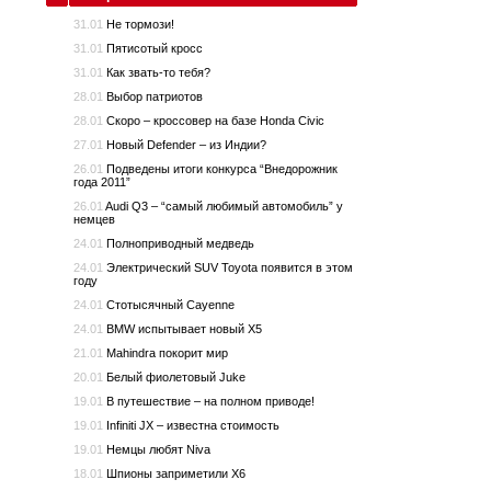
31.01
Не тормози!
31.01
Пятисотый кросс
31.01
Как звать-то тебя?
28.01
Выбор патриотов
28.01
Скоро – кроссовер на базе Honda Civic
27.01
Новый Defender – из Индии?
26.01
Подведены итоги конкурса “Внедорожник
года 2011”
26.01
Audi Q3 – “самый любимый автомобиль” у
немцев
24.01
Полноприводный медведь
24.01
Электрический SUV Toyota появится в этом
году
24.01
Стотысячный Cayenne
24.01
BMW испытывает новый X5
21.01
Mahindra покорит мир
20.01
Белый фиолетовый Juke
19.01
В путешествие – на полном приводе!
19.01
Infiniti JX – известна стоимость
19.01
Немцы любят Niva
18.01
Шпионы заприметили Х6