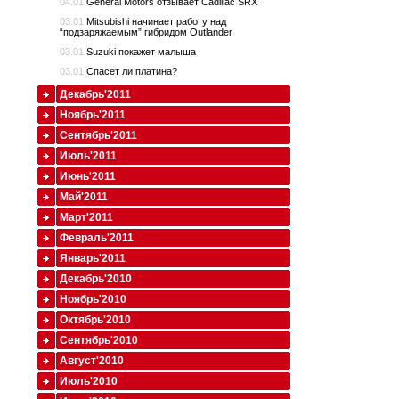
04.01
General Motors отзывает Cadillac SRX
03.01
Mitsubishi начинает работу над
“подзаряжаемым” гибридом Outlander
03.01
Suzuki покажет малыша
03.01
Cпасет ли платина?
Декабрь'2011
Ноябрь'2011
Сентябрь'2011
Июль'2011
Июнь'2011
Май'2011
Март'2011
Февраль'2011
Январь'2011
Декабрь'2010
Ноябрь'2010
Октябрь'2010
Сентябрь'2010
Август'2010
Июль'2010