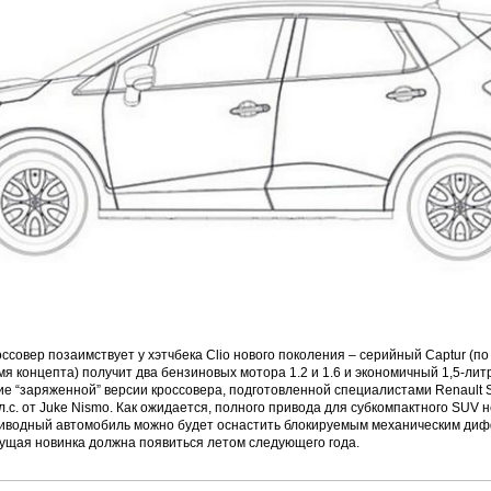
ссовер позаимствует у хэтчбека Clio нового поколения – серийный Captur (по
мя концепта) получит два бензиновых мотора 1.2 и 1.6 и экономичный 1,5-лит
е “заряженной” версии кроссовера, подготовленной специалистами Renault Sp
л.с. от Juke Nismo. Как ожидается, полного привода для субкомпактного SUV 
иводный автомобиль можно будет оснастить блокируемым механическим д
ущая новинка должна появиться летом следующего года.