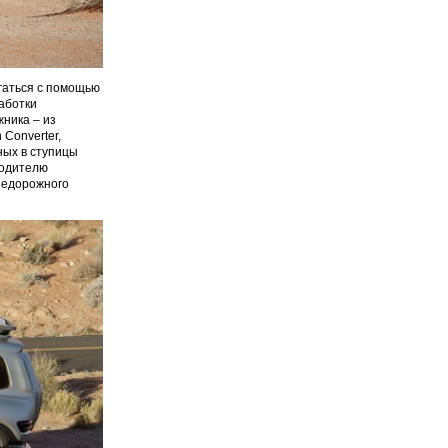
гаться с помощью
аботки
жника – из
Converter,
ных в ступицы
водителю
недорожного