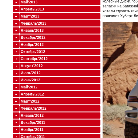
колесные диски, “о
Май'2013
запаски на багажно
Апрель'2013
хотели сделать кач
поясняет Хуберт Ли
Март'2013
Февраль'2013
Январь'2013
Декабрь'2012
Ноябрь'2012
Октябрь'2012
Сентябрь'2012
Август'2012
Июль'2012
Июнь'2012
Май'2012
Апрель'2012
Март'2012
Февраль'2012
Январь'2012
Декабрь'2011
Ноябрь'2011
Октябрь'2011