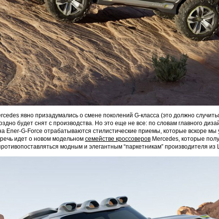
rcedes явно призадумались о смене поколений G-класса (это должно случиться
оздно будет снят с производства. Но это еще не все: по словам главного диз
на Ener-G-Force отрабатываются стилистические приемы, которые вскоре мы 
 речь идет о новом модельном
семействе кроссоверов
Mercedes, которые пол
противопоставляться модным и элегантным “паркетникам” производителя из 