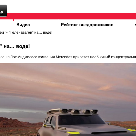
Видео
Рейтинг внедорожников
ей
>
“Гелендваген” на… воде!
” на… воде!
алон в Лос-Анджелесе компания Mercedes привезет необычный концептуальн