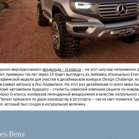
арного мерседесовского
вездехода – G-класса
– на этот шоу-кар непременно 
ет, примерно так лет через 15 будет выглядеть их любимец. Изначально Ener
графической модели для участия в дизайнерском конкурсе Design Challenge, к
в рамках автошоу в Лос-Анджелесе. На этот раз дизайнерам со всего мира 
йские автомобили будущего – стилисты швабской компании решили по-новом
браз G-класса, изобразив легендарный внедорожник в качестве патрульного
 Проект пришелся по душе руководству в Штутгарте – так на свет появился “ц
ce, который был создан в натуральную величину.