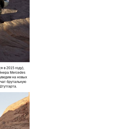
 в 2015 году),
айнера Mercedes
увидим на новых
учат брутальную
Штутгарта.