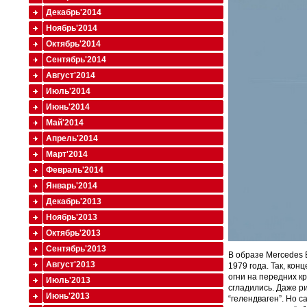
Декабрь'2014
Ноябрь'2014
Октябрь'2014
Сентябрь'2014
Август'2014
Июль'2014
Июнь'2014
Май'2014
Апрель'2014
Март'2014
Февраль'2014
Январь'2014
Декабрь'2013
Ноябрь'2013
Октябрь'2013
Сентябрь'2013
В образе Mercedes 
Август'2013
1979 года. Так, ко
огни на передних к
Июль'2013
сгладились. Даже р
Июнь'2013
“гелендваген”. Но 