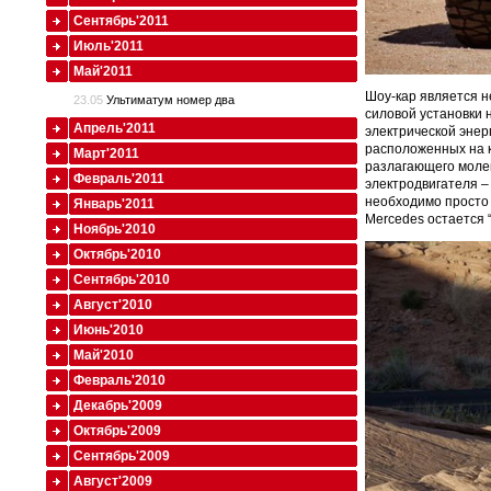
Сентябрь'2011
Июль'2011
Май'2011
Шоу-кар является н
23.05
Ультиматум номер два
силовой установки 
Апрель'2011
электрической энер
расположенных на к
Март'2011
разлагающего молек
Февраль'2011
электродвигателя –
необходимо просто 
Январь'2011
Mercedes остается 
Ноябрь'2010
Октябрь'2010
Сентябрь'2010
Август'2010
Июнь'2010
Май'2010
Февраль'2010
Декабрь'2009
Октябрь'2009
Сентябрь'2009
Август'2009