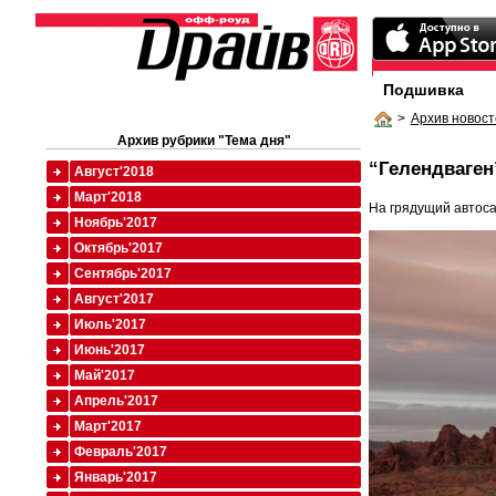
Подшивка
>
Архив новост
Архив рубрики "Тема дня"
“Гелендваген
Август'2018
Март'2018
На грядущий автос
Ноябрь'2017
Октябрь'2017
Сентябрь'2017
Август'2017
Июль'2017
Июнь'2017
Май'2017
Апрель'2017
Март'2017
Февраль'2017
Январь'2017