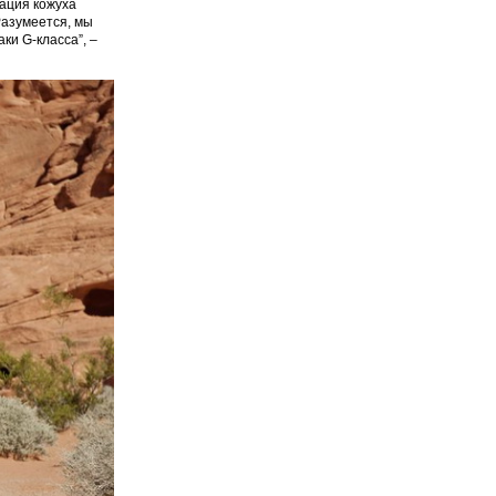
ация кожуха
Разумеется, мы
ки G-класса”, –