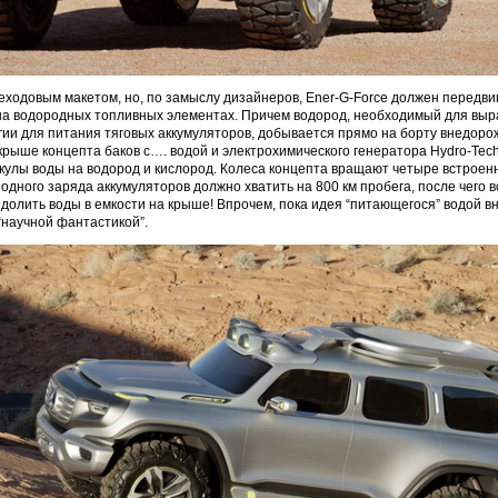
еходовым макетом, но, по замыслу дизайнеров, Ener-G-Force должен передви
на водородных топливных элементах. Причем водород, необходимый для выр
гии для питания тяговых аккумуляторов, добывается прямо на борту внедоро
рыше концепта баков с…. водой и электрохимического генератора Hydro-Tech 
улы воды на водород и кислород. Колеса концепта вращают четыре встроен
 одного заряда аккумуляторов должно хватить на 800 км пробега, после чего 
долить воды в емкости на крыше! Впрочем, пока идея “питающегося” водой в
“научной фантастикой”.