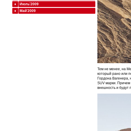
Июль'2009
Май'2009
Тем не менее, на Me
который рано или п
Гордона Вагенера, 
SUV марки. Причем
внешность и будут 