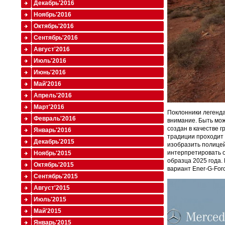
Декабрь'2016
Ноябрь'2016
Октябрь'2016
Сентябрь'2016
Август'2016
Июль'2016
Июнь'2016
Май'2016
Апрель'2016
Март'2016
Поклонники легенд
Февраль'2016
внимание. Быть мож
создан в качестве 
Январь'2016
традиции проходит 
Декабрь'2015
изобразить полице
интерпретировать о
Ноябрь'2015
образца 2025 года.
Октябрь'2015
вариант Ener-G-For
Сентябрь'2015
Август'2015
Июль'2015
Май'2015
Январь'2015