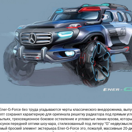
Ener-G-Force без труда угадываются черты классического внедорожника, вып
нцепт сохранил характерную для оригинала решетку радиатора под прямым уг
рыльях, трехсекционное боковое остекление и угловатые линии кузова, котор
исунок передней оптики шоу-кара, стилизованный под литеру “G” недвусмысл
самый броский элемент экстерьера Ener-G-Force это, пожалуй, массивные 20-