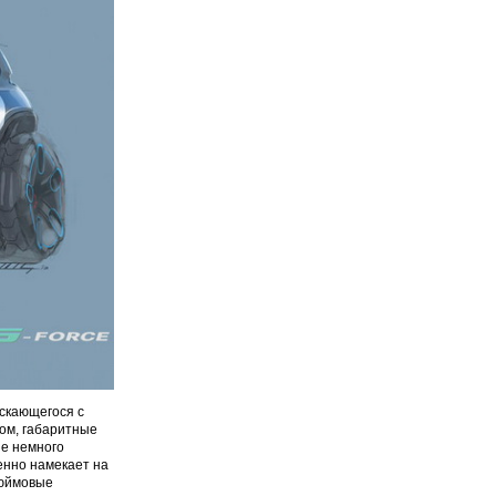
ускающегося с
лом, габаритные
ые немного
енно намекает на
дюймовые