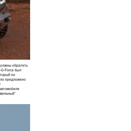
должны обратить
-G-Force был
оторый по
было предложено
у
 автомобиля
ивильный”