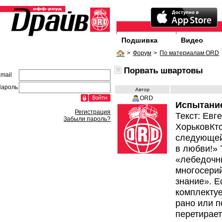
Подшивка
Видео
>
Форум
>
По материалам ORD
Порвать швартовы
mail
Пароль
Автор
ORD
Испытание
Регистрация
Текст: Евг
Забыли пароль?
ХорьковКто
следующей 
в любви!» 
«лебедочны
многосерий
знание». 
комплектуе
рано или п
перетирает