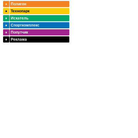
Полигон
Технопарк
Искатель
Спорткомплекс
Попутчик
Реклама