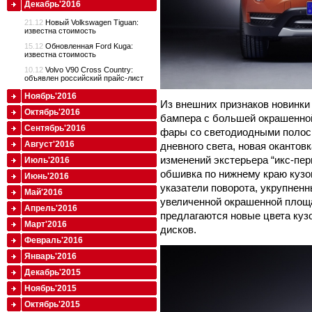
Декабрь'2016
21.12
Новый Volkswagen Tiguan:
известна стоимость
15.12
Обновленная Ford Kuga:
известна стоимость
10.12
Volvo V90 Cross Country:
объявлен российский прайс-лист
Ноябрь'2016
Из внешних признаков новинки
Октябрь'2016
бампера с большей окрашенно
Сентябрь'2016
фары со светодиодными полос
Август'2016
дневного света, новая окантов
изменений экстерьера “икс-пе
Июль'2016
обшивка по нижнему краю кузов
Июнь'2016
указатели поворота, укрупнен
Май'2016
увеличенной окрашенной площ
Апрель'2016
предлагаются новые цвета куз
Март'2016
дисков.
Февраль'2016
Январь'2016
Декабрь'2015
Ноябрь'2015
Октябрь'2015