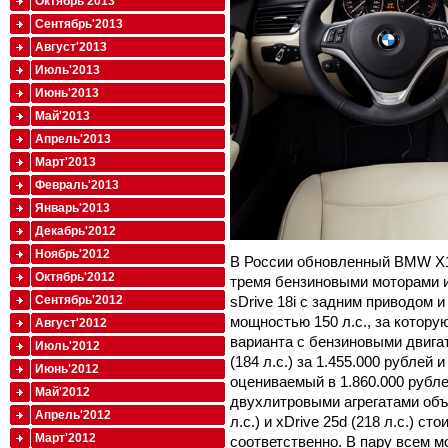
Октябрь'2013
Сентябрь'2013
Август'2013
Июль'2013
Июнь'2013
Май'2013
Апрель'2013
Март'2013
Февраль'2013
Январь'2013
Декабрь'2012
Ноябрь'2012
В России обновленный BMW X1
Октябрь'2012
тремя бензиновыми моторами и
sDrive 18i с задним приводом
Сентябрь'2012
мощностью 150 л.с., за которую
Август'2012
варианта с бензиновыми двигат
Июль'2012
(184 л.с.) за 1.455.000 рублей и
Июнь'2012
оцениваемый в 1.860.000 рубл
Май'2012
двухлитровыми агрегатами объе
Апрель'2012
л.с.) и xDrive 25d (218 л.с.) с
Март'2012
соответственно. В пару всем м