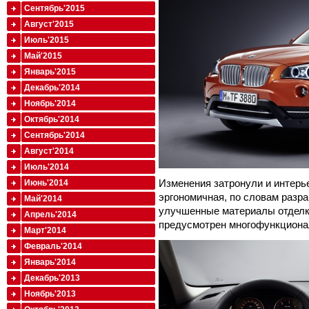
Сентябрь'2015
Август'2015
Июль'2015
Май'2015
Январь'2015
Декабрь'2014
Ноябрь'2014
Октябрь'2014
Сентябрь'2014
Август'2014
Июль'2014
Изменения затронули и интерь
Июнь'2014
эргономичная, по словам разра
Май'2014
улучшенные материалы отделк
Апрель'2014
предусмотрен многофункциона
Март'2014
Февраль'2014
Январь'2014
Декабрь'2013
Ноябрь'2013