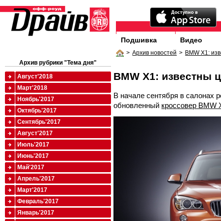
Подшивка
Видео
>
Архив новостей
>
BMW X1: из
Архив рубрики "Тема дня"
BMW X1: известны 
Август'2018
Март'2018
В начале сентября в салонах 
Ноябрь'2017
обновленный
кроссовер BMW 
Октябрь'2017
Сентябрь'2017
Август'2017
Июль'2017
Июнь'2017
Май'2017
Апрель'2017
Март'2017
Февраль'2017
Январь'2017