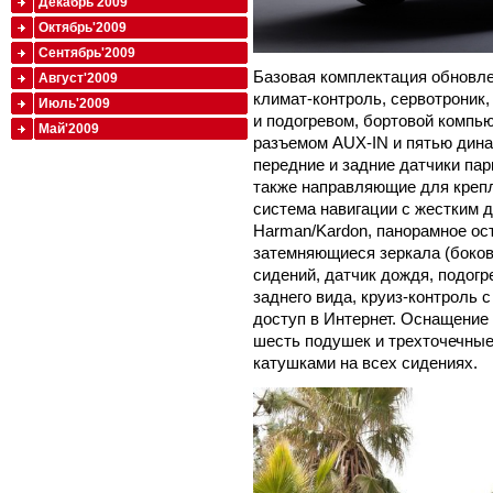
Декабрь'2009
Октябрь'2009
Сентябрь'2009
Базовая комплектация обновле
Август'2009
климат-контроль, сервотроник,
Июль'2009
и подогревом, бортовой компь
Май'2009
разъемом AUX-IN и пятью дина
передние и задние датчики пар
также направляющие для крепл
система навигации с жестким д
Harman/Kardon, панорамное ос
затемняющиеся зеркала (боков
сидений, датчик дождя, подогр
заднего вида, круиз-контроль 
доступ в Интернет. Оснащение
шесть подушек и трехточечные
катушками на всех сидениях.