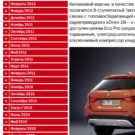
бензиновой версии, в качестве
Февраль'2012
полагается 8-ступенчатый “авто
Январь'2012
связке с топливосберегающей 
Декабрь'2011
заднеприводного sDrive 18i – о
Ноябрь'2011
доступен режим Eco Pro (опцио
Октябрь'2011
торможения, электроусилитель
Сентябрь'2011
отключаемый компрессор конд
Июль'2011
Май'2011
Апрель'2011
Март'2011
Февраль'2011
Январь'2011
Ноябрь'2010
Октябрь'2010
Сентябрь'2010
Август'2010
Июнь'2010
Май'2010
Февраль'2010