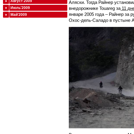
Август'2009
Аляски. Тогда Райнер установи
внедорожнике Touareg за
11 дне
Июль'2009
январе 2005 года – Райнер за 
Май'2009
Охос-дель-Саладо в пустыне А