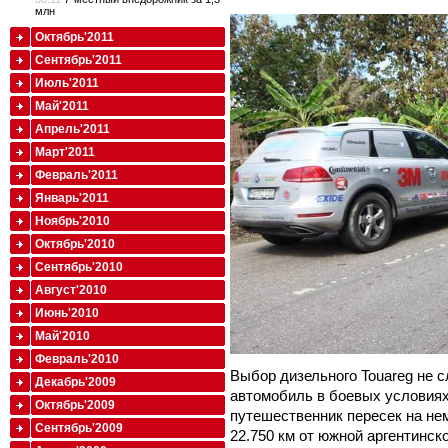
млн
Октябрь'2011
Сентябрь'2011
Июль'2011
Май'2011
Апрель'2011
Март'2011
Февраль'2011
Январь'2011
Ноябрь'2010
Октябрь'2010
Сентябрь'2010
Август'2010
Июнь'2010
Май'2010
Февраль'2010
Выбор дизельного Touareg не с
Декабрь'2009
автомобиль в боевых условиях.
Октябрь'2009
путешественник пересек на н
Сентябрь'2009
22.750 км от южной аргентинск