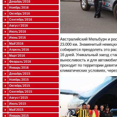
Декабрь'2016
Ноябрь'2016
Октябрь'2016
Сентябрь'2016
Август'2016
Июль'2016
Июнь'2016
Австралийский Мельбурн и рос
Май'2016
23.000 км. Знаменитый немецк
собирается преодолеть это рас
Апрель'2016
16 дней. Уникальный заезд ст
Март'2016
выносливость и для автомобил
Февраль'2016
проходит по территории девят
Январь'2016
климатических условиях, через
Декабрь'2015
Ноябрь'2015
Октябрь'2015
Сентябрь'2015
Август'2015
Июль'2015
Май'2015
Январь'2015