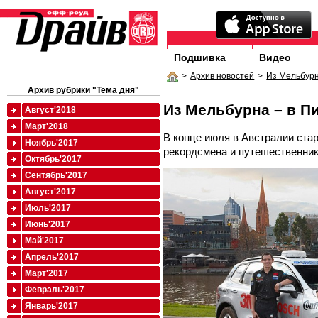
Подшивка
Видео
>
Архив новостей
>
Из Мельбурн
Архив рубрики "Тема дня"
Из Мельбурна – в Пи
Август'2018
Март'2018
В конце июля в Австралии стар
Ноябрь'2017
рекордсмена и путешественник
Октябрь'2017
Сентябрь'2017
Август'2017
Июль'2017
Июнь'2017
Май'2017
Апрель'2017
Март'2017
Февраль'2017
Январь'2017