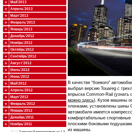
Май'2013
Апрель'2013
Март'2013
Февраль'2013
Январь'2013
Декабрь'2012
Ноябрь'2012
Октябрь'2012
Сентябрь'2012
Август'2012
Июль'2012
Июнь'2012
В качестве “боевого” автомоби
Май'2012
выбрал версию Touareg с трех
Апрель'2012
впрыска Common-Rail (узнать 
Март'2012
можно здесь
). Кузов машины 
Февраль'2012
пленками, установлены шины Co
Январь'2012
автомобиля имеется компресс
Декабрь'2011
комфортабельные спортивные с
плоскими боковыми подушками
Ноябрь'2011
из машины.
30.11
7-местный внедорожник за 1,3