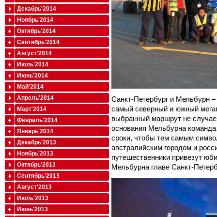
Декабрь'2014
Ноябрь'2014
Октябрь'2014
Сентябрь'2014
Август'2014
Июль'2014
Июнь'2014
Май'2014
Апрель'2014
Санкт-Петербург и Мельбурн – 
самый северный и южный мега
Март'2014
выбранный маршрут не случаен
Февраль'2014
основания Мельбурна команда 
Январь'2014
сроки, чтобы тем самым симв
Декабрь'2013
австралийским городом и росс
Ноябрь'2013
путешественники привезут юб
Октябрь'2013
Мельбурна главе Санкт-Петерб
Сентябрь'2013
Август'2013
Июль'2013
Июнь'2013