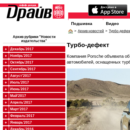
Подшивка
Видео
>
Архив новостей
>
Турбо-дефек
Архив рубрики "Новости
издательства"
Турбо-дефект
Декабрь'2017
Компания Porsche объявила об
Ноябрь'2017
автомобилей, оснащенных тур
Октябрь'2017
Сентябрь'2017
Август'2017
Июль'2017
Июнь'2017
Май'2017
Апрель'2017
Март'2017
Февраль'2017
Январь'2017
Декабрь'2016