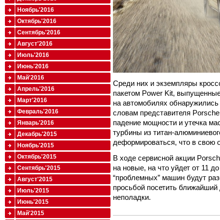
Ноябрь'2016
Октябрь'2016
Сентябрь'2016
Август'2016
Июль'2016
Июнь'2016
Май'2016
Среди них и экземпляры кросс
Апрель'2016
пакетом Power Kit, выпущенные в
Март'2016
на автомобилях обнаружились
Февраль'2016
словам представителя Porsche
падение мощности и утечка мас
Январь'2016
турбины из титан-алюминиевог
Декабрь'2015
деформироваться, что в свою о
Ноябрь'2015
Октябрь'2015
В ходе сервисной акции Porsc
на новые, на что уйдет от 11 д
Сентябрь'2015
“проблемных” машин будут ра
Август'2015
просьбой посетить ближайший 
Июль'2015
неполадки.
Июнь'2015
Май'2015