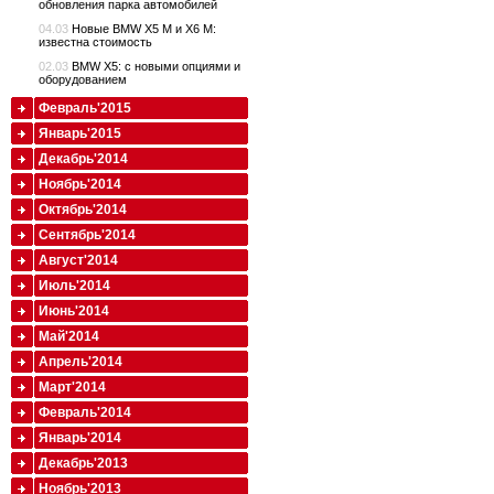
обновления парка автомобилей
04.03
Новые BMW X5 M и X6 M:
известна стоимость
02.03
BMW X5: с новыми опциями и
оборудованием
Февраль'2015
Январь'2015
Декабрь'2014
Ноябрь'2014
Октябрь'2014
Сентябрь'2014
Август'2014
Июль'2014
Июнь'2014
Май'2014
Апрель'2014
Март'2014
Февраль'2014
Январь'2014
Декабрь'2013
Ноябрь'2013