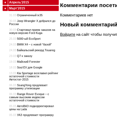
Апрель'2015
Комментарии посети
Март'2015
Комментариев нет
31.03
Ограниченный ix35
30.03
Jeep Wrangler X добрался до
Новый комментари
России
30.03
Стартовал прием заказов на
новую версию Ford Kuga
Войдите
на сайт чтобы получи
25.03
5000-ый EcoSport
24.03
BMW X4 – с новой “базой”
24.03
Байкальский рекорд Touareg
23.03
Q7 к заказу
19.03
Майский Forester
18.03
Soul EV для Google
13.03
Kia Sportage возглавил рейтинг
остаточной стоимости
Автостат-2015
06.03
SsangYong продлевает
программу утилизации
06.03
Range Rover Evoque – с
самым высоким индексом
остаточной стоимости
05.03
АвтоВАЗ подкорректировал
цены на Lada
05.03
УАЗ продлевает программу