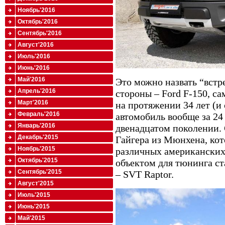
Ноябрь'2016
Октябрь'2016
Сентябрь'2016
Август'2016
Июль'2016
Июнь'2016
Май'2016
Это можно назвать “встре
Апрель'2016
стороны – Ford F-150, 
Март'2016
на протяжении 34 лет (
Февраль'2016
автомобиль вообще за 24
Январь'2016
двенадцатом поколении. 
Декабрь'2015
Гайгера из Мюнхена, кот
Ноябрь'2015
различных американских 
Октябрь'2015
объектом для тюнинга ст
Сентябрь'2015
– SVT Raptor.
Август'2015
Июль'2015
Июнь'2015
Май'2015