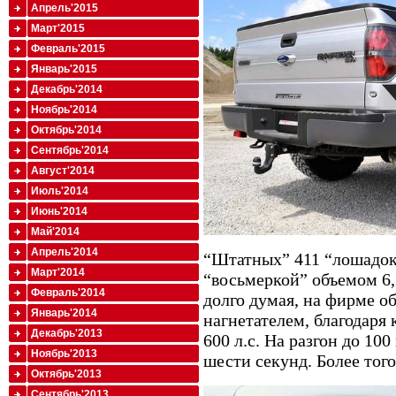
Апрель'2015
Март'2015
Февраль'2015
Январь'2015
Декабрь'2014
Ноябрь'2014
Октябрь'2014
Сентябрь'2014
Август'2014
Июль'2014
Июнь'2014
Май'2014
Апрель'2014
“Штатных” 411 “лошадок
Март'2014
“восьмеркой” объемом 6,
Февраль'2014
долго думая, на фирме 
Январь'2014
нагнетателем, благодаря
Декабрь'2013
600 л.с. На разгон до 10
Ноябрь'2013
шести секунд. Более того
Октябрь'2013
Сентябрь'2013