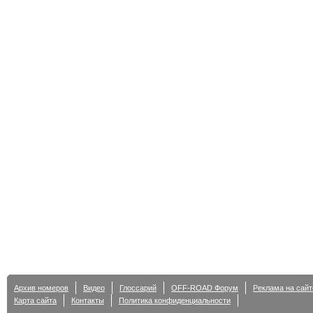
Архив номеров
Видео
Глоссарий
OFF-ROAD Форум
Реклама на сайт
Карта сайта
Контакты
Политика конфиденциальности