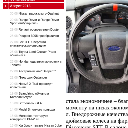
Август'2013
30.08
Nissan рассказал о Qashqai
29.08
Range Rover и Range Rover
Sport огибридились
29.08
Renault осовременил Duster
28.08
Peugeot 3008 преобразился
27.08
Lexus GX пережил
пластическую операцию
25.08
Toyota Land Cruiser Prado
обновился
23.08
Нonda поделится моторами с
Tohatsu
22.08
Австралийский “Эверест”
21.08
Плюс для Outlander
20.08
Новый X-Trail проходит
испытания
19.08
SsangYong обновила
Korando/Actyon
стала экономичнее – бла
16.08
Встречаем GLA!
моменту на низах эконом
14.08
Model S полного привода
л. Внедорожные качества
13.08
Mercedes тестирует
конкурента BMW X6
дюймовые колеса на фир
13.08
Kia бросит вызов Nissan Juke
Discoverer STT. В салон