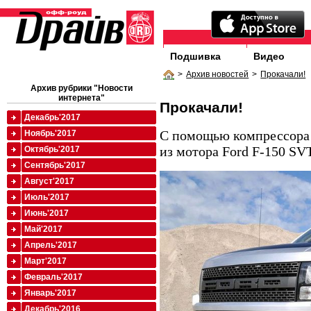
Подшивка
Видео
>
Архив новостей
>
Прокачали!
Архив рубрики "Новости
интернета"
Прокачали!
Декабрь'2017
С помощью компрессора 
Ноябрь'2017
из мотора Ford F-150 SVT
Октябрь'2017
Сентябрь'2017
Август'2017
Июль'2017
Июнь'2017
Май'2017
Апрель'2017
Март'2017
Февраль'2017
Январь'2017
Декабрь'2016