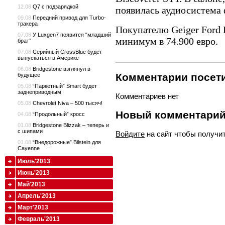
12.08
Q7 с подзарядкой
появилась аудиосистема
09.08
Передний привод для Turbo-
тракера
Покупателю Geiger Ford 
07.08
У Luxgen7 появится “младший
минимум в 74.900 евро.
брат”
07.08
Серийный CrossBlue будет
выпускаться в Америке
06.08
Bridgestone взглянул в
Комментарии посети
будущее
05.08
“Паркетный” Smart будет
заднеприводным
Комментариев нет
05.08
Chevrolet Niva – 500 тысяч!
Новый комментари
04.08
“Продольный” кросс
01.08
Bridgestone Blizzak – теперь и
с шипами
Войдите
на сайт чтобы получи
01.08
“Внедорожные” Bilstein для
Cayenne
Июль'2013
Июнь'2013
Май'2013
Апрель'2013
Март'2013
Февраль'2013