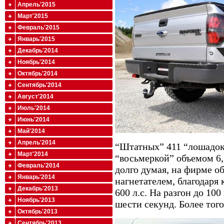
Апрель'2015
Март'2015
Февраль'2015
Январь'2015
Декабрь'2014
Ноябрь'2014
Октябрь'2014
Сентябрь'2014
Август'2014
Июль'2014
Июнь'2014
Май'2014
Апрель'2014
“Штатных” 411 “лошадок
Март'2014
“восьмеркой” объемом 6,
Февраль'2014
долго думая, на фирме 
Январь'2014
нагнетателем, благодаря
Декабрь'2013
600 л.с. На разгон до 10
Ноябрь'2013
шести секунд. Более того
Октябрь'2013
Сентябрь'2013