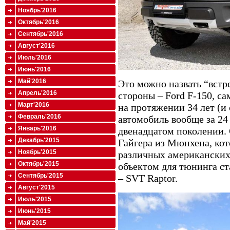
Ноябрь'2016
Октябрь'2016
Сентябрь'2016
Август'2016
Июль'2016
Июнь'2016
Май'2016
Это можно назвать “встре
Апрель'2016
стороны – Ford F-150, 
Март'2016
на протяжении 34 лет (
Февраль'2016
автомобиль вообще за 24
Январь'2016
двенадцатом поколении. 
Декабрь'2015
Гайгера из Мюнхена, кот
Ноябрь'2015
различных американских 
Октябрь'2015
объектом для тюнинга ст
Сентябрь'2015
– SVT Raptor.
Август'2015
Июль'2015
Июнь'2015
Май'2015