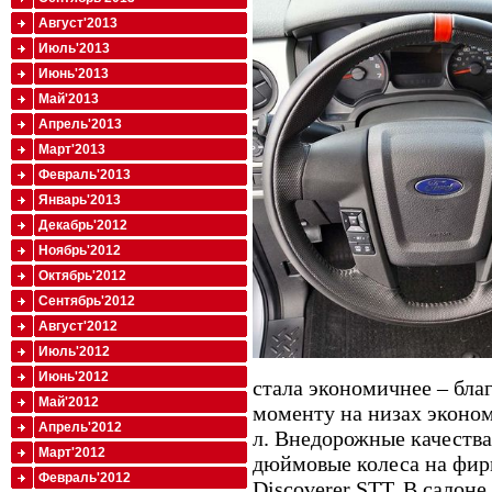
Август'2013
Июль'2013
Июнь'2013
Май'2013
Апрель'2013
Март'2013
Февраль'2013
Январь'2013
Декабрь'2012
Ноябрь'2012
Октябрь'2012
Сентябрь'2012
Август'2012
Июль'2012
Июнь'2012
стала экономичнее – бла
Май'2012
моменту на низах эконом
Апрель'2012
л. Внедорожные качества
Март'2012
дюймовые колеса на фир
Февраль'2012
Discoverer STT. В салон