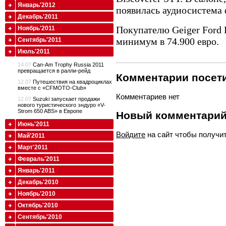
Январь'2012
появилась аудиосистема
Декабрь'2011
Покупателю Geiger Ford 
Ноябрь'2011
минимум в 74.900 евро.
Сентябрь'2011
Июль'2011
14.07
Can-Am Trophy Russia 2011
превращается в ралли-рейд
Комментарии посети
12.07
Путешествия на квадроциклах
вместе с «CFMOTO-Club»
Комментариев нет
12.07
Suzuki запускает продажи
нового туристического эндуро «V-
Strom 650 ABS» в Европе
Новый комментари
Июнь'2011
Войдите
на сайт чтобы получи
Май'2011
Март'2011
Февраль'2011
Январь'2011
Декабрь'2010
Ноябрь'2010
Октябрь'2010
Сентябрь'2010