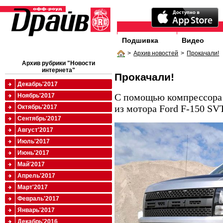
Подшивка
Видео
>
Архив новостей
>
Прокачали!
Архив рубрики "Новости
интернета"
Прокачали!
Декабрь'2017
С помощью компрессора 
Ноябрь'2017
из мотора Ford F-150 SVT
Октябрь'2017
Сентябрь'2017
Август'2017
Июль'2017
Июнь'2017
Май'2017
Апрель'2017
Март'2017
Февраль'2017
Январь'2017
Декабрь'2016