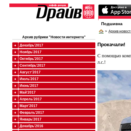
Подшивка
>
Архив новост
Архив рубрики "Новости интернета"
Прокачали!
Декабрь'2017
Ноябрь'2017
С помощью компр
Октябрь'2017
л.с.!
Сентябрь'2017
Август'2017
Июль'2017
Июнь'2017
Май'2017
Апрель'2017
Март'2017
Февраль'2017
Январь'2017
Декабрь'2016