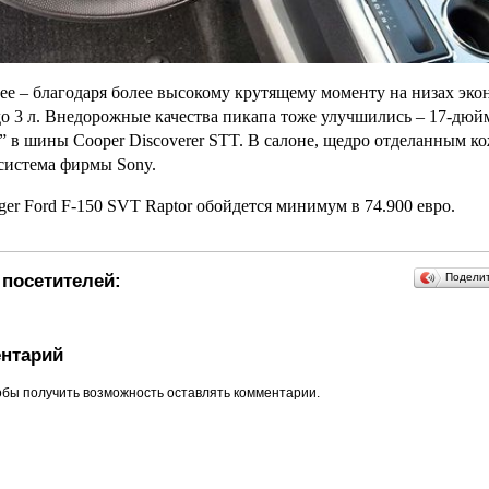
ее – благодаря более высокому крутящему моменту на низах эко
 до 3 л. Внедорожные качества пикапа тоже улучшились – 17-дюй
” в шины Cooper Discoverer STT. В салоне, щедро отделанным ко
система фирмы Sony.
er Ford F-150 SVT Raptor обойдется минимум в 74.900 евро.
посетителей:
Подели
нтарий
обы получить возможность оставлять комментарии.