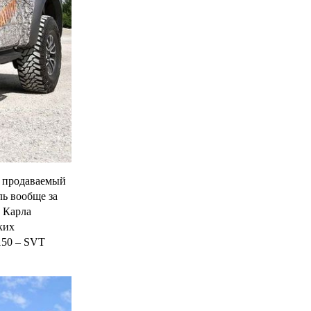
й продаваемый
ь вообще за
 Карла
ких
150 – SVT