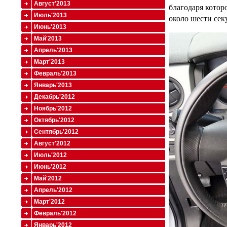
Август'2013
благодаря котор
Июль'2013
около шести секу
Июнь'2013
Май'2013
Апрель'2013
Март'2013
Февраль'2013
Январь'2013
Декабрь'2012
Ноябрь'2012
Октябрь'2012
Сентябрь'2012
Август'2012
Июль'2012
Июнь'2012
Май'2012
Апрель'2012
Март'2012
Февраль'2012
Январь'2012