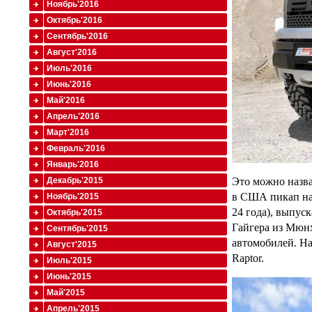
Ноябрь'2016
Октябрь'2016
Сентябрь'2016
Август'2016
Июль'2016
Июнь'2016
Май'2016
Апрель'2016
Март'2016
Февраль'2016
Январь'2016
Это можно назва
Декабрь'2015
в США пикап на
Ноябрь'2015
24 года), выпус
Октябрь'2015
Гайгера из Мюнх
Сентябрь'2015
автомобилей. На
Август'2015
Raptor.
Июль'2015
Июнь'2015
Май'2015
Апрель'2015