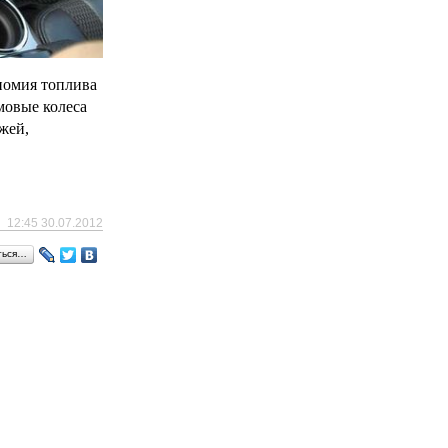
номия топлива
мовые колеса
жей,
12:45 30.07.2012
ться…