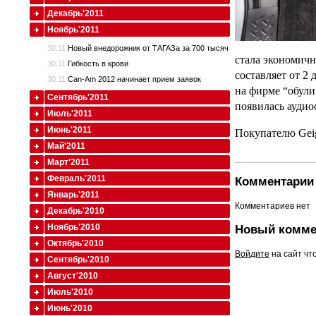
Декабрь'2011
Ноябрь'2011
30.11
Новый внедорожник от ТАГАЗа за 700 тысяч
стала экономичн
30.11
Гибкость в крови
составляет от 2
30.11
Can-Am 2012 начинает прием заявок
на фирме “обули
Сентябрь'2011
появилась аудио
Июль'2011
Июнь'2011
Покупателю Geig
Май'2011
Март'2011
Февраль'2011
Комментарии 
Январь'2011
Комментариев нет
Декабрь'2010
Ноябрь'2010
Новый комме
Октябрь'2010
Войдите
на сайт чт
Сентябрь'2010
Август'2010
Июль'2010
Июнь'2010