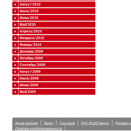
Август'2010
Июль'2010
Июнь'2010
Май'2010
Апрель'2010
Февраль'2010
Январь'2010
Декабрь'2009
Октябрь'2009
Сентябрь'2009
Август'2009
Июль'2009
Июнь'2009
Май'2009
Архив номеров
Видео
Глоссарий
OFF-ROAD Форум
Реклама н
Политика конфиденциальности