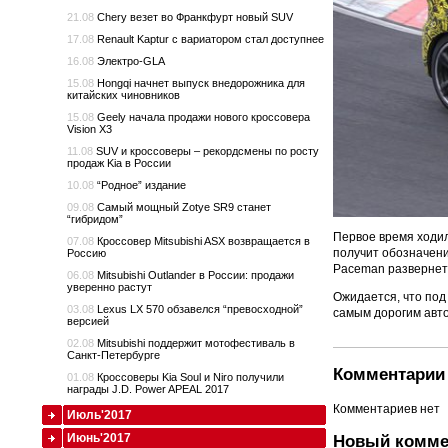
21.08
Chery везет во Франкфурт новый SUV
17.08
Renault Kaptur с вариатором стал доступнее
16.08
Электро-GLA
15.08
Hongqi начнет выпуск внедорожника для
китайских чиновников
15.08
Geely начала продажи нового кроссовера
Vision X3
11.08
SUV и кроссоверы – рекордсмены по росту
продаж Kia в России
10.08
“Родное” издание
09.08
Самый мощный Zotye SR9 станет
“гибридом”
Первое время ходил
07.08
Кроссовер Mitsubishi ASX возвращается в
получит обозначени
Россию
Paceman развернетс
06.08
Mitsubishi Outlander в России: продажи
уверенно растут
Ожидается, что под
03.08
Lexus LX 570 обзавелся “превосходной”
самым дорогим авт
версией
02.08
Mitsubishi поддержит мотофестиваль в
Санкт-Петербурге
Комментарии 
01.08
Кроссоверы Kia Soul и Niro получили
награды J.D. Power APEAL 2017
Комментариев нет
Июль'2017
Июнь'2017
Новый комме