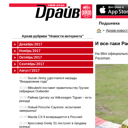
Подшивка
>
Архив новост
Архив рубрики "Новости интернета"
И все-таки P
Декабрь'2017
Ноябрь'2017
На Mini официально
Октябрь'2017
Paceman.
Сентябрь'2017
Август'2017
31.08
Suzuki Jimny удостоился награды
“Внедорожник года”
30.08
Mitsubishi поставит правительству Грузии
гибридные Outlander
28.08
Райнер Цитлоу на Volkswagen Tiguan – есть
рекорд!
25.08
Новый Porsche Cayenne: испытания
завершены!
24.08
Mazda CX-9 возвращается в Россию!
22.08
Кроссовер Geely S1 поступит в продажу
осенью