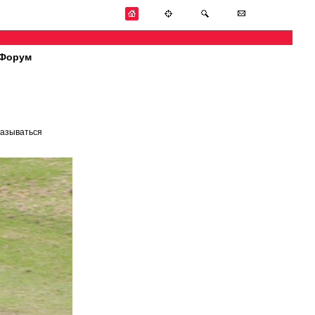
Форум
называться