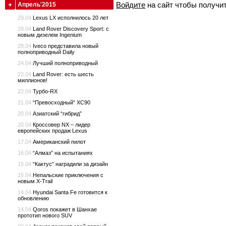
Войдите
на сайт чтобы получи
Апрель'2015
29.04
Lexus LX исполнилось 20 лет
28.04
Land Rover Discovery Sport: с
новым дизелем Ingenium
28.04
Iveco представила новый
полноприводный Daily
24.04
Лучший полноприводный
22.04
Land Rover: есть шесть
миллионов!
22.04
Турбо-RX
21.04
“Превосходный” XC90
20.04
Азиатский “гибрид”
20.04
Кроссовер NX – лидер
европейских продаж Lexus
17.04
Американский пилот
16.04
“Алмаз” на испытаниях
15.04
“Кактус” наградили за дизайн
15.04
Непальские приключения с
новым X-Trail
14.04
Hyundai Santa Fe готовится к
обновлению
14.04
Qoros покажет в Шанхае
прототип нового SUV