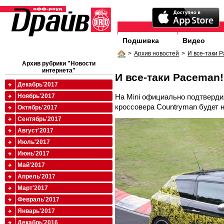
Подшивка
Видео
>
Архив новостей
>
И все-таки 
Архив рубрики "Новости
интернета"
И все-таки Paceman!
Декабрь'2017
На Mini официально подтверди
Ноябрь'2017
кроссовера Countryman будет 
Октябрь'2017
Сентябрь'2017
Август'2017
Июль'2017
Июнь'2017
Май'2017
Апрель'2017
Март'2017
Февраль'2017
Январь'2017
Декабрь'2016