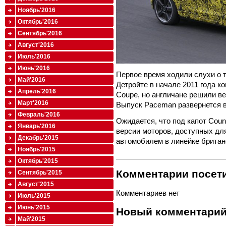
Ноябрь'2016
Октябрь'2016
Сентябрь'2016
Август'2016
Июль'2016
Июнь'2016
Первое время ходили слухи о т
Май'2016
Детройте в начале 2011 года к
Апрель'2016
Coupe, но англичане решили в
Март'2016
Выпуск Paceman развернется 
Февраль'2016
Ожидается, что под капот Cou
Январь'2016
версии моторов, доступных для
Декабрь'2015
автомобилем в линейке брита
Ноябрь'2015
Октябрь'2015
Комментарии посети
Сентябрь'2015
Август'2015
Комментариев нет
Июль'2015
Июнь'2015
Новый комментари
Май'2015