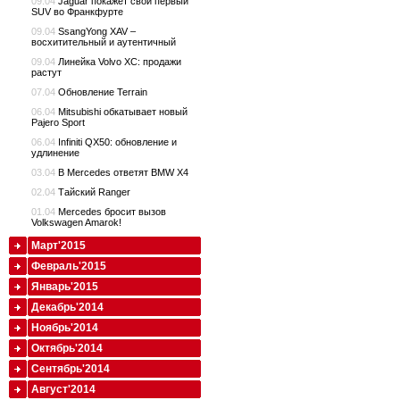
09.04
Jaguar покажет свой первый
SUV во Франкфурте
09.04
SsangYong XAV –
восхитительный и аутентичный
09.04
Линейка Volvo XC: продажи
растут
07.04
Обновление Terrain
06.04
Mitsubishi обкатывает новый
Pajero Sport
06.04
Infiniti QX50: обновление и
удлинение
03.04
В Mercedes ответят BMW X4
02.04
Тайский Ranger
01.04
Mercedes бросит вызов
Volkswagen Amarok!
Март'2015
Февраль'2015
Январь'2015
Декабрь'2014
Ноябрь'2014
Октябрь'2014
Сентябрь'2014
Август'2014