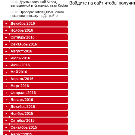
09.01
Двухмиллионной Skoda,
Войдите
на сайт чтобы получи
выпущенной в Квасинах, стал Kodiaq
06.01
Прообраз Infiniti QX50 нового
поколения покажут в Детройте
Декабрь'2016
Ноябрь'2016
Октябрь'2016
Сентябрь'2016
Август'2016
Июль'2016
Июнь'2016
Май'2016
Апрель'2016
Март'2016
Февраль'2016
Январь'2016
Декабрь'2015
Ноябрь'2015
Октябрь'2015
Сентябрь'2015
Август'2015