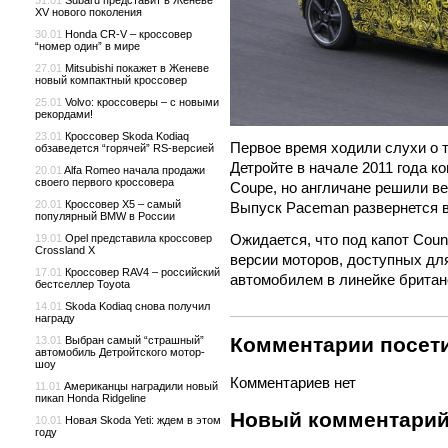
31.01
Subaru представит в Женеве
XV нового поколения
30.01
Honda CR-V – кроссовер
“номер один” в мире
27.01
Mitsubishi покажет в Женеве
новый компактный кроссовер
25.01
Volvo: кроссоверы – с новыми
рекордами!
23.01
Кроссовер Skoda Kodiaq
Первое время ходили слухи о т
обзаведется “горячей” RS-версией
Детройте в начале 2011 года к
20.01
Alfa Romeo начала продажи
своего первого кроссовера
Coupe, но англичане решили в
20.01
Кроссовер X5 – самый
Выпуск Paceman развернется 
популярный BMW в России
Ожидается, что под капот Cou
19.01
Opel представила кроссовер
Crossland X
версии моторов, доступных для
17.01
Кроссовер RAV4 – российский
автомобилем в линейке брита
бестселлер Toyota
14.01
Skoda Kodiaq снова получил
награду
Комментарии посети
13.01
Выбран самый “страшный”
автомобиль Детройтского мотор-
шоу
Комментариев нет
11.01
Американцы наградили новый
пикап Honda Ridgeline
Новый комментари
10.01
Новая Skoda Yeti: ждем в этом
году