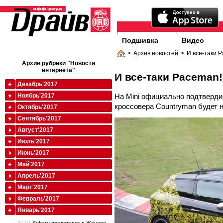
Подшивка
Видео
>
Архив новостей
>
И все-таки 
Архив рубрики "Новости
интернета"
И все-таки Paceman!
Декабрь'2017
На Mini официально подтверди
Ноябрь'2017
кроссовера Countryman будет 
Октябрь'2017
Сентябрь'2017
Август'2017
Июль'2017
Июнь'2017
Май'2017
Апрель'2017
Март'2017
Февраль'2017
Январь'2017