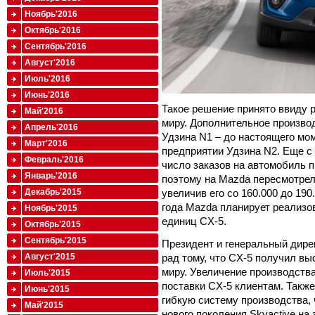
Ноябрь'2016
Октябрь'2016
Сентябрь'2016
Август'2016
Июль'2016
Июнь'2016
Такое решение принято ввиду 
Май'2016
миру. Дополнительное произво
Апрель'2016
Удзина N1 – до настоящего мо
Март'2016
предприятии Удзина N2. Еще с
Февраль'2016
число заказов на автомобиль 
Январь'2016
поэтому на Mazda пересмотрел
увеличив его со 160.000 до 19
Декабрь'2015
года Mazda планирует реализо
Ноябрь'2015
единиц CX-5.
Октябрь'2015
Сентябрь'2015
Президент и генеральный дире
рад тому, что CX-5 получил вы
Август'2015
миру. Увеличение производств
Июль'2015
поставки CX-5 клиентам. Также
Июнь'2015
гибкую систему производства,
Май'2015
нового поколения Skyactive на 