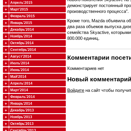
Апрель'2015
демонстрирует постоянный про
Март'2015
производственного процесса”.
Февраль'2015
Кроме того, Mazda объявила об
Январь'2015
два раза объемов выпуска диз
Декабрь'2014
семейства Skyactive, которыми
Ноябрь'2014
800.000 единиц.
Октябрь'2014
Сентябрь'2014
Комментарии посети
Август'2014
Июль'2014
Комментариев нет
Июнь'2014
Май'2014
Новый комментари
Апрель'2014
Войдите
на сайт чтобы получи
Март'2014
Февраль'2014
Январь'2014
Декабрь'2013
Ноябрь'2013
Октябрь'2013
Сентябрь'2013