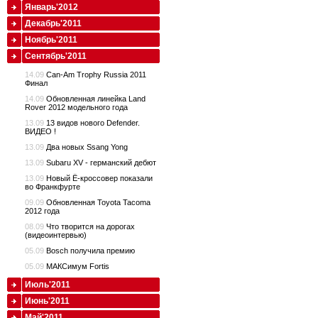
Январь'2012
Декабрь'2011
Ноябрь'2011
Сентябрь'2011
14.09
Can-Am Trophy Russia 2011
Финал
14.09
Обновленная линейка Land
Rover 2012 модельного года
13.09
13 видов нового Defender.
ВИДЕО !
13.09
Два новых Ssang Yong
13.09
Subaru XV - германский дебют
13.09
Новый Ё-кроссовер показали
во Франкфурте
09.09
Обновленная Toyota Tacoma
2012 года
08.09
Что творится на дорогах
(видеоинтервью)
05.09
Bosch получила премию
05.09
МАКСимум Fortis
Июль'2011
Июнь'2011
Май'2011