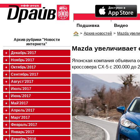
Подшивка
Видео
>
Архив новостей
>
Mazda увели
Архив рубрики "Новости
интернета"
Mazda увеличивает
Декабрь'2017
Японская компания объявила о
Ноябрь'2017
кроссовера CX-5 с 200.000 до 2
Октябрь'2017
Сентябрь'2017
Август'2017
Июль'2017
Июнь'2017
Май'2017
Апрель'2017
Март'2017
Февраль'2017
Январь'2017
Декабрь'2016