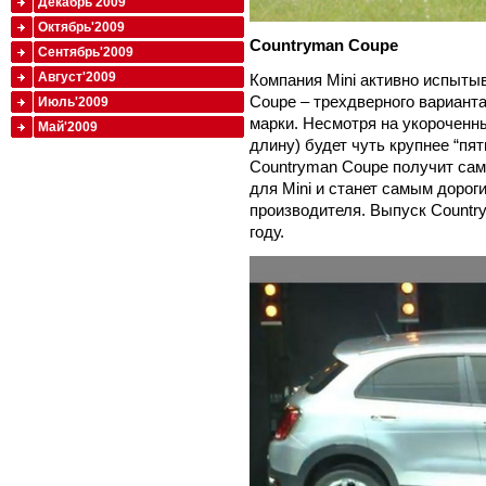
Декабрь'2009
Октябрь'2009
Countryman
Coupe
Сентябрь'2009
Август'2009
Компания Mini активно испыты
Coupe – трехдверного варианта
Июль'2009
марки. Несмотря на укороченны
Май'2009
длину) будет чуть крупнее “пят
Countryman Coupe получит са
для Mini и станет самым дорог
производителя. Выпуск Count
году.