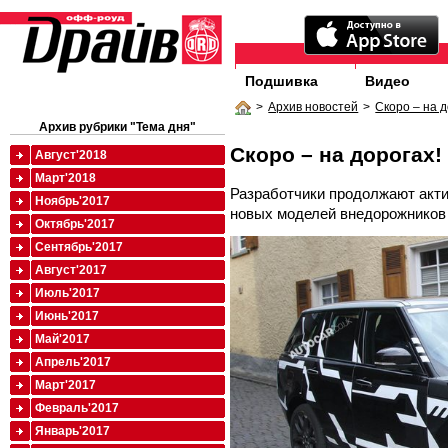
Подшивка
Видео
>
Архив новостей
>
Скоро – на д
Архив рубрики "Тема дня"
Скоро – на дорогах!
Август'2018
Март'2018
Разработчики продолжают акти
Ноябрь'2017
новых моделей внедорожников
Октябрь'2017
Сентябрь'2017
Август'2017
Июль'2017
Июнь'2017
Май'2017
Апрель'2017
Март'2017
Февраль'2017
Январь'2017