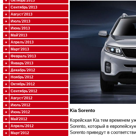
Октябрь'2013
Сентябрь'2013
Август'2013
Июль'2013
Июнь'2013
Май'2013
Апрель'2013
Март'2013
Февраль'2013
Январь'2013
Декабрь'2012
Ноябрь'2012
Октябрь'2012
Сентябрь'2012
Август'2012
Июль'2012
Kia
Sorento
Июнь'2012
Май'2012
Корейская Kia тем временем у
Sorento, который в европейску
Апрель'2012
Sorento приведут в соответст
Март'2012