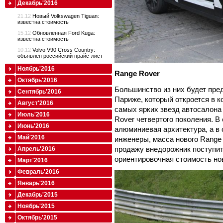
Декабрь'2016
21.12
Новый Volkswagen Tiguan:
известна стоимость
15.12
Обновленная Ford Kuga:
известна стоимость
10.12
Volvo V90 Cross Country:
объявлен российский прайс-лист
Ноябрь'2016
Range Rover
Октябрь'2016
Большинство из них будет пре
Сентябрь'2016
Париже, который откроется в к
Август'2016
самых ярких звезд автосалона
Июль'2016
Rover четвертого поколения. В
Июнь'2016
алюминиевая архитектура, а в
Май'2016
инженеры, масса нового Range 
продажу внедорожник поступит 
Апрель'2016
ориентировочная стоимость нов
Март'2016
Февраль'2016
Январь'2016
Декабрь'2015
Ноябрь'2015
Октябрь'2015