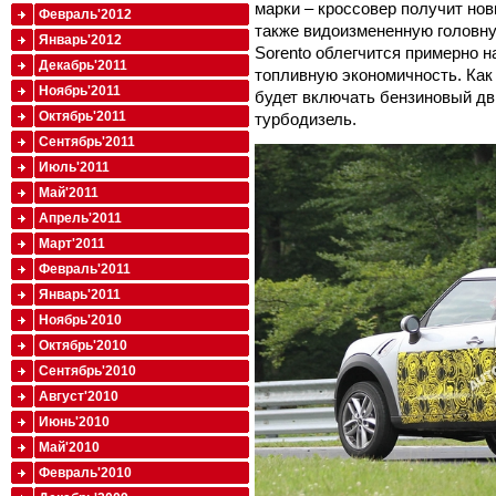
марки – кроссовер получит нов
Февраль'2012
также видоизмененную головну
Январь'2012
Sorento облегчится примерно н
Декабрь'2011
топливную экономичность. Как 
Ноябрь'2011
будет включать бензиновый дви
Октябрь'2011
турбодизель.
Сентябрь'2011
Июль'2011
Май'2011
Апрель'2011
Март'2011
Февраль'2011
Январь'2011
Ноябрь'2010
Октябрь'2010
Сентябрь'2010
Август'2010
Июнь'2010
Май'2010
Февраль'2010