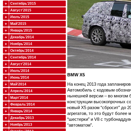
Сентябрь'2015
Август'2015
Июль'2015
Май'2015
Январь'2015
Декабрь'2014
Ноябрь'2014
Октябрь'2014
Сентябрь'2014
Август'2014
Июль'2014
BMW X5
Июнь'2014
На конец 2013 года запланиро
Май'2014
Автомобиль с кодовым обознач
Апрель'2014
нынешней версии – во многом 
Март'2014
конструкции высокопрочных со
Февраль'2014
новый X5 разом “сбросит” до 2
Январь'2014
агрегатов, то это будут боле
Декабрь'2013
“шестерки” и V8 с турбонадду
“автоматом”.
Ноябрь'2013