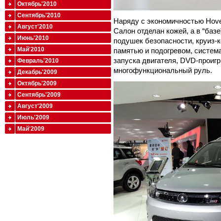
Октябрь'2010
Сентябрь'2010
Наряду с экономичностью Hove
Август'2010
Салон отделан кожей, а в “баз
Июнь'2010
подушек безопасности, круиз-к
Май'2010
памятью и подогревом, система
запуска двигателя, DVD-проигр
Февраль'2010
многофункциональный руль.
Декабрь'2009
Октябрь'2009
Сентябрь'2009
Август'2009
Июль'2009
Май'2009