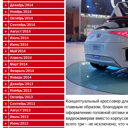
Декабрь'2014
Ноябрь'2014
Октябрь'2014
Сентябрь'2014
Август'2014
Июль'2014
Июнь'2014
Май'2014
Апрель'2014
Март'2014
Февраль'2014
Январь'2014
Декабрь'2013
Ноябрь'2013
Октябрь'2013
Концептуальный кроссовер дли
Сентябрь'2013
главным образом, благодаря 
Август'2013
оформлению головной оптики и
Июль'2013
видеокамерам вместо корпусов
всего три – не исключено, что 
Июнь'2013