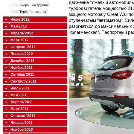
движение тяжелый автомобиль 
07.07
Скоро – на дорогах!
турбодвигатель мощностью 215
04.07
Турбо-“пятисотка”
мощного мотора у Great Wall пок
Июнь'2012
ступенчатым “автоматом”. Сило
разогнаться до максимальных 1
Май'2012
“флагманская”. Паспортный рас
Апрель'2012
Март'2012
Февраль'2012
Январь'2012
Декабрь'2011
Ноябрь'2011
Октябрь'2011
Сентябрь'2011
Июль'2011
Май'2011
Апрель'2011
Март'2011
Февраль'2011
Январь'2011
Ноябрь'2010