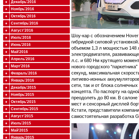
Декабрь'2016
Ноябрь'2016
Октябрь'2016
Сентябрь'2016
Август'2016
Шоу-кар с обозначением Hover 
Июль'2016
гибридной силовой установкой.
Июнь'2016
объемом 1,3 л мощностью 148 л
Май'2016
электродвигателя, развивающе
Апрель'2016
л.с. и 680 Нм крутящего момент
Март'2016
нового городского “паркетника”
секунд, максимальная скорость
Февраль'2016
литиево-ионных аккумуляторов
Январь'2016
сети, так и от блока солнечны
Декабрь'2015
концепта. По паспорту на одно
Ноябрь'2015
преодолеть до 80 км. В салоне
Октябрь'2015
мест и сенсорный дисплей бор
Сентябрь'2015
Кстати, представители компании
самостоятельная разработка Gr
Август'2015
Июль'2015
Май'2015
Январь'2015