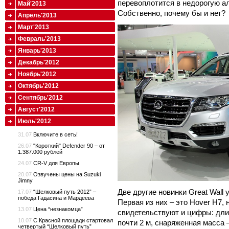
перевоплотится в недорогую а
Май'2013
Собственно, почему бы и нет?
Апрель'2013
Март'2013
Февраль'2013
Январь'2013
Декабрь'2012
Ноябрь'2012
Октябрь'2012
Сентябрь'2012
Август'2012
Июль'2012
31.07
Включите в сеть!
26.07
"Короткий" Defender 90 – от
1.387.000 рублей
24.07
CR-V для Европы
20.07
Озвучены цены на Suzuki
Jimny
Две другие новинки Great Wall 
17.07
“Шелковый путь 2012” –
победа Гадасина и Мардеева
Первая из них – это Hover H7
13.07
Цена “незнакомца”
свидетельствуют и цифры: дли
10.07
С Красной площади стартовал
почти 2 м, снаряженная масса –
четвертый “Шелковый путь”