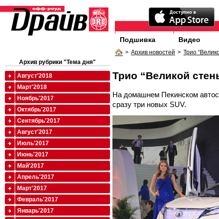
Подшивка
Видео
>
Архив новостей
>
Трио “Велик
Архив рубрики "Тема дня"
Трио “Великой стен
Август'2018
Март'2018
На домашнем Пекинском автоса
Ноябрь'2017
сразу три новых SUV.
Октябрь'2017
Сентябрь'2017
Август'2017
Июль'2017
Июнь'2017
Май'2017
Апрель'2017
Март'2017
Февраль'2017
Январь'2017