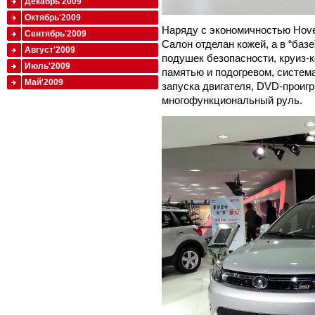
Декабрь'2009
Октябрь'2009
Наряду с экономичностью Hove
Сентябрь'2009
Салон отделан кожей, а в “баз
Август'2009
подушек безопасности, круиз-к
Июль'2009
памятью и подогревом, система
Май'2009
запуска двигателя, DVD-проигр
многофункциональный руль.