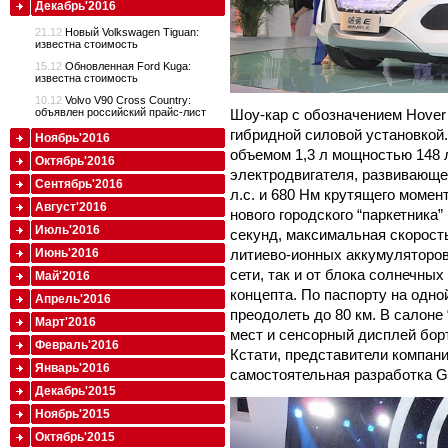
Декабрь'2016
21.12
Новый Volkswagen Tiguan:
известна стоимость
15.12
Обновленная Ford Kuga:
известна стоимость
10.12
Volvo V90 Cross Country:
объявлен российский прайс-лист
Шоу-кар с обозначением Hover 
гибридной силовой установкой.
Ноябрь'2016
объемом 1,3 л мощностью 148 л
Октябрь'2016
электродвигателя, развивающе
Сентябрь'2016
л.с. и 680 Нм крутящего момент
Август'2016
нового городского “паркетника”
Июль'2016
секунд, максимальная скорость
Июнь'2016
литиево-ионных аккумуляторов
сети, так и от блока солнечны
Май'2016
концепта. По паспорту на одно
Апрель'2016
преодолеть до 80 км. В салоне
Март'2016
мест и сенсорный дисплей бор
Февраль'2016
Кстати, представители компании
Январь'2016
самостоятельная разработка Gr
Декабрь'2015
Ноябрь'2015
Октябрь'2015