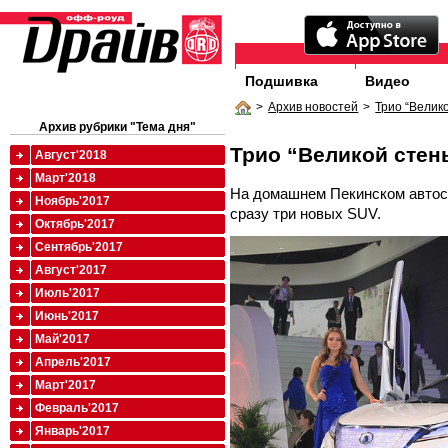
Подшивка
Видео
>
Архив новостей
>
Трио “Велик
Архив рубрики "Тема дня"
Трио “Великой стен
Август'2018
Март'2018
На домашнем Пекинском автоса
Ноябрь'2017
сразу три новых SUV.
Октябрь'2017
Сентябрь'2017
Август'2017
Июль'2017
Июнь'2017
Май'2017
Апрель'2017
Март'2017
Февраль'2017
Январь'2017