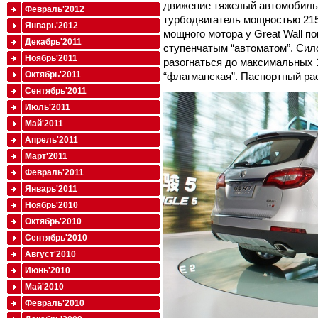
движение тяжелый автомобиль 
Февраль'2012
турбодвигатель мощностью 215
Январь'2012
мощного мотора у Great Wall пок
Декабрь'2011
ступенчатым “автоматом”. Сило
Ноябрь'2011
разогнаться до максимальных 1
Октябрь'2011
“флагманская”. Паспортный рас
Сентябрь'2011
Июль'2011
Май'2011
Апрель'2011
Март'2011
Февраль'2011
Январь'2011
Ноябрь'2010
Октябрь'2010
Сентябрь'2010
Август'2010
Июнь'2010
Май'2010
Февраль'2010