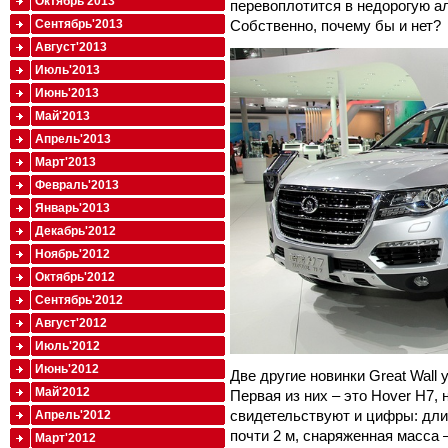
Октябрь'2013
перевоплотится в недорогую а
Собственно, почему бы и нет?
Сентябрь'2013
Август'2013
Июль'2013
Июнь'2013
Май'2013
Апрель'2013
Март'2013
Февраль'2013
Январь'2013
Декабрь'2012
Ноябрь'2012
Октябрь'2012
Сентябрь'2012
Август'2012
Июль'2012
Июнь'2012
Две другие новинки Great Wall 
Май'2012
Первая из них – это Hover H7
свидетельствуют и цифры: дли
Апрель'2012
почти 2 м, снаряженная масса –
Март'2012