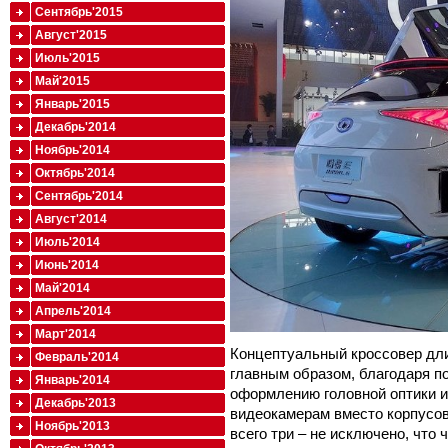
Сентябрь'2015
Август'2015
Июль'2015
Май'2015
Январь'2015
Декабрь'2014
Ноябрь'2014
Октябрь'2014
Сентябрь'2014
Август'2014
Июль'2014
Июнь'2014
Май'2014
Апрель'2014
Март'2014
Концептуальный кроссовер дли
Февраль'2014
главным образом, благодаря 
Январь'2014
оформлению головной оптики и
Декабрь'2013
видеокамерам вместо корпусов
Ноябрь'2013
всего три – не исключено, что 