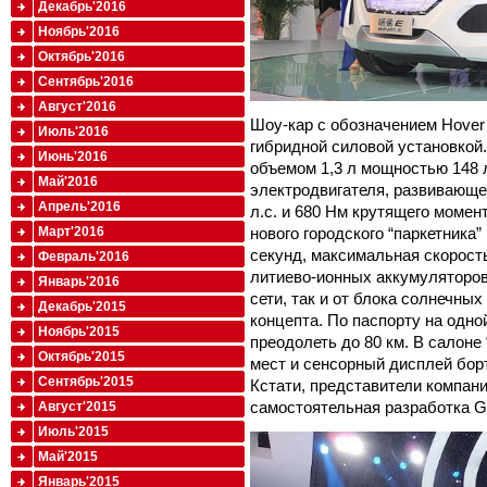
Декабрь'2016
Ноябрь'2016
Октябрь'2016
Сентябрь'2016
Август'2016
Шоу-кар с обозначением Hover 
Июль'2016
гибридной силовой установкой.
Июнь'2016
объемом 1,3 л мощностью 148 л
Май'2016
электродвигателя, развивающе
Апрель'2016
л.с. и 680 Нм крутящего момент
Март'2016
нового городского “паркетника”
секунд, максимальная скорость
Февраль'2016
литиево-ионных аккумуляторов
Январь'2016
сети, так и от блока солнечны
Декабрь'2015
концепта. По паспорту на одно
Ноябрь'2015
преодолеть до 80 км. В салоне
Октябрь'2015
мест и сенсорный дисплей бор
Сентябрь'2015
Кстати, представители компании
самостоятельная разработка Gr
Август'2015
Июль'2015
Май'2015
Январь'2015