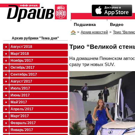
Подшивка
Видео
>
Архив новостей
>
Трио “Велик
Архив рубрики "Тема дня"
Трио “Великой стен
Август'2018
Март'2018
На домашнем Пекинском автоса
Ноябрь'2017
сразу три новых SUV.
Октябрь'2017
Сентябрь'2017
Август'2017
Июль'2017
Июнь'2017
Май'2017
Апрель'2017
Март'2017
Февраль'2017
Январь'2017