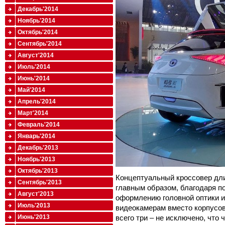
Декабрь'2014
Ноябрь'2014
Октябрь'2014
Сентябрь'2014
Август'2014
Июль'2014
Июнь'2014
Май'2014
Апрель'2014
Март'2014
Февраль'2014
Январь'2014
Декабрь'2013
Ноябрь'2013
Октябрь'2013
Концептуальный кроссовер дли
Сентябрь'2013
главным образом, благодаря 
Август'2013
оформлению головной оптики и
Июль'2013
видеокамерам вместо корпусов
всего три – не исключено, что 
Июнь'2013