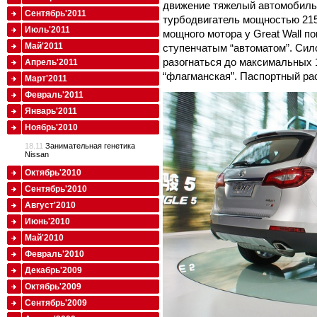
движение тяжелый автомобиль 
Сентябрь'2011
турбодвигатель мощностью 215
Июль'2011
мощного мотора у Great Wall пок
Май'2011
ступенчатым “автоматом”. Сило
разогнаться до максимальных 1
Апрель'2011
“флагманская”. Паспортный рас
Март'2011
Февраль'2011
Январь'2011
Ноябрь'2010
18.11
Занимательная генетика
Nissan
Октябрь'2010
Сентябрь'2010
Август'2010
Июнь'2010
Май'2010
Февраль'2010
Декабрь'2009
Октябрь'2009
Сентябрь'2009