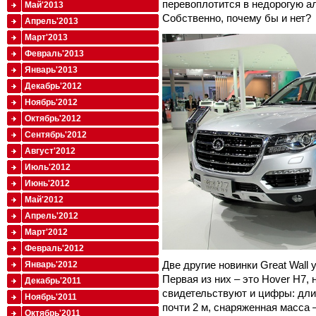
перевоплотится в недорогую а
Май'2013
Собственно, почему бы и нет?
Апрель'2013
Март'2013
Февраль'2013
Январь'2013
Декабрь'2012
Ноябрь'2012
Октябрь'2012
Сентябрь'2012
Август'2012
Июль'2012
Июнь'2012
Май'2012
Апрель'2012
Март'2012
Февраль'2012
Две другие новинки Great Wall 
Январь'2012
Первая из них – это Hover H7
Декабрь'2011
свидетельствуют и цифры: дли
Ноябрь'2011
почти 2 м, снаряженная масса –
Октябрь'2011