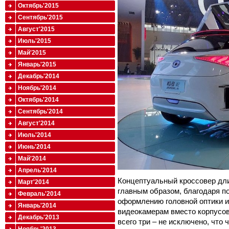
Октябрь'2015
Сентябрь'2015
Август'2015
Июль'2015
Май'2015
Январь'2015
Декабрь'2014
Ноябрь'2014
Октябрь'2014
Сентябрь'2014
Август'2014
Июль'2014
Июнь'2014
Май'2014
Апрель'2014
Концептуальный кроссовер дли
Март'2014
главным образом, благодаря 
Февраль'2014
оформлению головной оптики и
Январь'2014
видеокамерам вместо корпусов
Декабрь'2013
всего три – не исключено, что 