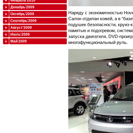
Февраль'2010
Декабрь'2009
Наряду с экономичностью Hove
Октябрь'2009
Салон отделан кожей, а в “баз
Сентябрь'2009
подушек безопасности, круиз-к
Август'2009
памятью и подогревом, система
Июль'2009
запуска двигателя, DVD-проигр
Май'2009
многофункциональный руль.