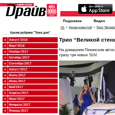
Подшивка
Видео
>
Архив новостей
>
Трио “Велик
Архив рубрики "Тема дня"
Трио “Великой стен
Август'2018
Март'2018
На домашнем Пекинском автоса
Ноябрь'2017
сразу три новых SUV.
Октябрь'2017
Сентябрь'2017
Август'2017
Июль'2017
Июнь'2017
Май'2017
Апрель'2017
Март'2017
Февраль'2017
Январь'2017