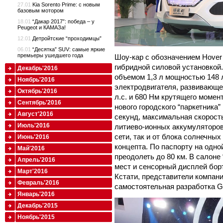
27.01
Kia Sorento Prime: с новым
базовым мотором
18.01
“Дакар 2017”: победа – у
Peugeot и КАМАЗа!
12.01
Детройтские “проходимцы”
06.01
“Десятка” SUV: самые яркие
премьеры ушедшего года
Шоу-кар с обозначением Hover 
гибридной силовой установкой.
Декабрь'2016
объемом 1,3 л мощностью 148 л
Ноябрь'2016
электродвигателя, развивающе
Октябрь'2016
л.с. и 680 Нм крутящего момент
Сентябрь'2016
нового городского “паркетника”
Август'2016
секунд, максимальная скорость
Июль'2016
литиево-ионных аккумуляторов
сети, так и от блока солнечны
Июнь'2016
концепта. По паспорту на одно
Май'2016
преодолеть до 80 км. В салоне
Апрель'2016
мест и сенсорный дисплей бор
Март'2016
Кстати, представители компании
Февраль'2016
самостоятельная разработка Gr
Январь'2016
Декабрь'2015
Ноябрь'2015