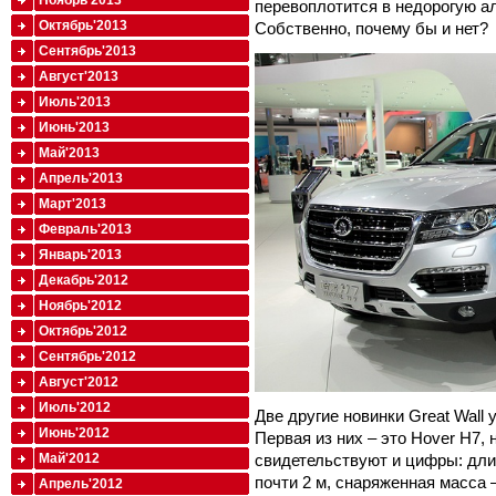
Ноябрь'2013
перевоплотится в недорогую а
Октябрь'2013
Собственно, почему бы и нет?
Сентябрь'2013
Август'2013
Июль'2013
Июнь'2013
Май'2013
Апрель'2013
Март'2013
Февраль'2013
Январь'2013
Декабрь'2012
Ноябрь'2012
Октябрь'2012
Сентябрь'2012
Август'2012
Июль'2012
Две другие новинки Great Wall 
Июнь'2012
Первая из них – это Hover H7
свидетельствуют и цифры: дли
Май'2012
почти 2 м, снаряженная масса –
Апрель'2012