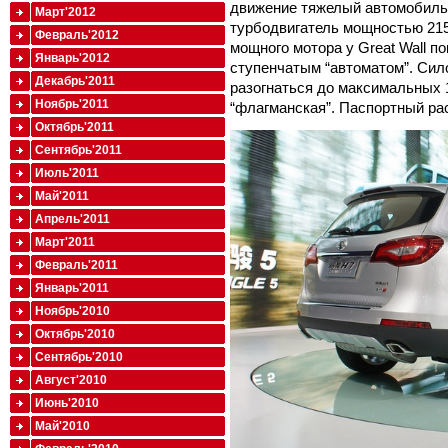
движение тяжелый автомобиль 
Март'2012
турбодвигатель мощностью 215
Февраль'2012
мощного мотора у Great Wall пок
Январь'2012
ступенчатым “автоматом”. Сило
Декабрь'2011
разогнаться до максимальных 1
Ноябрь'2011
“флагманская”. Паспортный рас
Октябрь'2011
Сентябрь'2011
Июль'2011
Май'2011
Апрель'2011
Март'2011
Февраль'2011
Январь'2011
Ноябрь'2010
Октябрь'2010
Сентябрь'2010
Август'2010
Июнь'2010
Май'2010