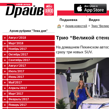
Подшивка
Видео
>
Архив новостей
>
Трио “Велик
Архив рубрики "Тема дня"
Трио “Великой стен
Август'2018
Март'2018
На домашнем Пекинском автоса
Ноябрь'2017
сразу три новых SUV.
Октябрь'2017
Сентябрь'2017
Август'2017
Июль'2017
Июнь'2017
Май'2017
Апрель'2017
Март'2017
Февраль'2017
Январь'2017