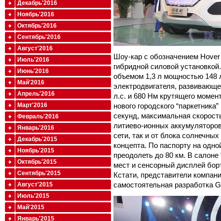
Декабрь'2016
Ноябрь'2016
Октябрь'2016
Сентябрь'2016
Август'2016
Шоу-кар с обозначением Hover 
Июль'2016
гибридной силовой установкой.
Июнь'2016
объемом 1,3 л мощностью 148 л
Май'2016
электродвигателя, развивающе
Апрель'2016
л.с. и 680 Нм крутящего момент
Март'2016
нового городского “паркетника”
секунд, максимальная скорость
Февраль'2016
литиево-ионных аккумуляторов
Январь'2016
сети, так и от блока солнечны
Декабрь'2015
концепта. По паспорту на одно
Ноябрь'2015
преодолеть до 80 км. В салоне
Октябрь'2015
мест и сенсорный дисплей бор
Сентябрь'2015
Кстати, представители компании
самостоятельная разработка Gr
Август'2015
Июль'2015
Май'2015
Январь'2015