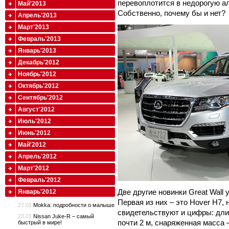
перевоплотится в недорогую а
Май'2013
Собственно, почему бы и нет?
Апрель'2013
Март'2013
Февраль'2013
Январь'2013
Декабрь'2012
Ноябрь'2012
Октябрь'2012
Сентябрь'2012
Август'2012
Июль'2012
Июнь'2012
Май'2012
Апрель'2012
Март'2012
Февраль'2012
Две другие новинки Great Wall 
Январь'2012
Первая из них – это Hover H7
27.01
Mokka: подробности о малыше
свидетельствуют и цифры: дли
23.01
Nissan Juke-R – самый
почти 2 м, снаряженная масса –
быстрый в мире!