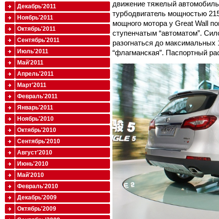
движение тяжелый автомобиль 
Декабрь'2011
турбодвигатель мощностью 215
Ноябрь'2011
мощного мотора у Great Wall пок
Октябрь'2011
ступенчатым “автоматом”. Сило
Сентябрь'2011
разогнаться до максимальных 1
Июль'2011
“флагманская”. Паспортный рас
Май'2011
Апрель'2011
Март'2011
Февраль'2011
Январь'2011
Ноябрь'2010
Октябрь'2010
Сентябрь'2010
Август'2010
Июнь'2010
Май'2010
Февраль'2010
Декабрь'2009
Октябрь'2009