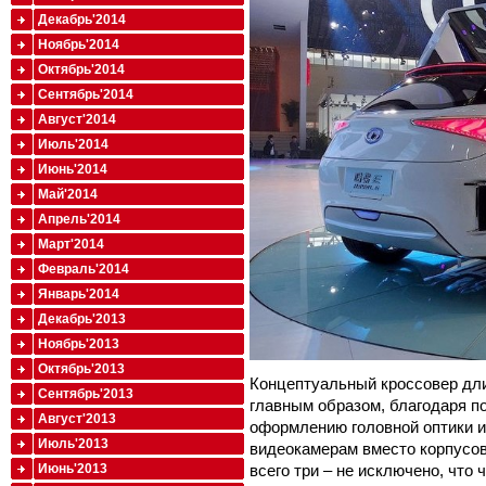
Декабрь'2014
Ноябрь'2014
Октябрь'2014
Сентябрь'2014
Август'2014
Июль'2014
Июнь'2014
Май'2014
Апрель'2014
Март'2014
Февраль'2014
Январь'2014
Декабрь'2013
Ноябрь'2013
Октябрь'2013
Концептуальный кроссовер дли
Сентябрь'2013
главным образом, благодаря 
Август'2013
оформлению головной оптики и
Июль'2013
видеокамерам вместо корпусов
всего три – не исключено, что 
Июнь'2013