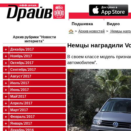
Подшивка
Видео
>
Архив новостей
>
Немцы награ
Архив рубрики "Новости
интернета"
Немцы наградили Vo
Декабрь'2017
В своем классе модель призн
Ноябрь'2017
автомобилем”.
Октябрь'2017
Сентябрь'2017
Август'2017
Июль'2017
Июнь'2017
Май'2017
Апрель'2017
Март'2017
Февраль'2017
Январь'2017
Декабрь'2016