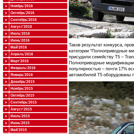
Ноябрь'2016
Октябрь'2016
Сентябрь'2016
Август'2016
Июль'2016
Июнь'2016
Таков результат конкурса, пров
Май'2016
категории “Полноприводные м
Апрель'2016
присудили семейству T5 – Transpo
Март'2016
Полноприводные модификации
Февраль'2016
популярностью – почти 17% вс
автомобилей T5 оборудованы 
Январь'2016
Декабрь'2015
Ноябрь'2015
Октябрь'2015
Сентябрь'2015
Август'2015
Июль'2015
Июнь'2015
Май'2015