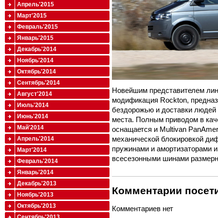
Апрель'2015
Март'2015
Февраль'2015
Январь'2015
Декабрь'2014
Ноябрь'2014
Октябрь'2014
Сентябрь'2014
Новейшим представителем лине
Август'2014
модификация Rockton, предназ
Июль'2014
бездорожью и доставки людей 
Июнь'2014
места. Полным приводом в кач
Май'2014
оснащается и Multivan PanAmer
механической блокировкой ди
Апрель'2014
пружинами и амортизаторами 
Март'2014
всесезонными шинами размерн
Февраль'2014
Январь'2014
Декабрь'2013
Комментарии посети
Ноябрь'2013
Октябрь'2013
Комментариев нет
Сентябрь'2013