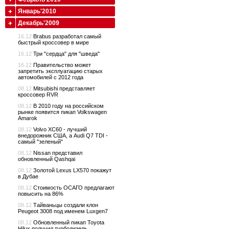
Январь'2010
Декабрь'2009
16.12
Brabus разработал самый
быстрый кроссовер в мире
16.12
Три "сердца" для "шведа"
16.12
Правительство может
запретить эксплуатацию старых
автомобилей с 2012 года
08.12
Mitsubishi представляет
кроссовер RVR
08.12
В 2010 году на российском
рынке появится пикап Volkswagen
Amarok
08.12
Volvo XC60 - лучший
внедорожник США, а Audi Q7 TDI -
самый "зеленый"
08.12
Nissan представил
обновленный Qashqai
08.12
Золотой Lexus LX570 покажут
в Дубае
08.12
Стоимость ОСАГО предлагают
повысить на 86%
08.12
Тайваньцы создали клон
Peugeot 3008 под именем Luxgen7
08.12
Обновленный пикап Toyota
Hilux получил турбодизель