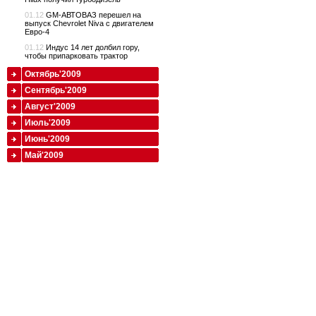
01.12
GM-АВТОВАЗ перешел на
выпуск Chevrolet Niva с двигателем
Евро-4
01.12
Индус 14 лет долбил гору,
чтобы припарковать трактор
Октябрь'2009
Сентябрь'2009
Август'2009
Июль'2009
Июнь'2009
Май'2009