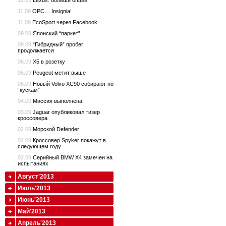
12.09
Lexus: больше опций
11.09
OPC… Insignia!
11.09
EcoSport через Facebook
09.09
Японский “паркет”
09.09
“Гибридный” пробег
продолжается
06.09
X5 в розетку
05.09
Peugeot метит выше
05.09
Новый Volvo XC90 собирают по
“кускам”
04.09
Миссия выполнена!
03.09
Jaguar опубликовал тизер
кроссовера
02.09
Морской Defender
02.09
Кроссовер Spyker покажут в
следующем году
02.09
Серийный BMW X4 замечен на
испытаниях
Август'2013
Июль'2013
Июнь'2013
Май'2013
Апрель'2013