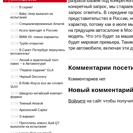
разрабатываем под конкретного
конкретный запрос, мы стараем
30.09
В серию!
запрос ответить. В середине 
27.09
Baby-Jeep выкатил на
испытания
представительство в России, н
характер, потому как в июле м
26.09
Специализированные Amarok
на грядущем автосалоне в Мос
26.09
Acura приходит в Россию
модель. Что это будет за машин
25.09
BMW X5: новые варианты
будет мировая премьера. Таки
25.09
Турбо-открытие
три автомобиля, включая эти д
24.09
В Санкт-Петербург вернулись
мотоангелы!
23.09
Легкий и практичный тент-
навес – в Автовентури!
Комментарии посети
23.09
“Первое издание” GLA
20.09
Черный Discovery
Комментариев нет
19.09
В Rolls-Royce все же готовят
SUV!
Новый комментари
19.09
Шведско-китайский компакт-
формат
Войдите
на сайт чтобы получи
17.09
Темный Amarok
16.09
Аризонский Captur
13.09
S-вариант
12.09
Прототипы нового Audi Q7
выкатили на испытания