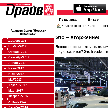
Подшивка
Видео
>
Архив новостей
>
Это – вторж
Архив рубрики "Новости
интернета"
Это – вторжение!
Декабрь'2017
Японское тюнинг-ателье, зани
Ноябрь'2017
внедорожников? Это Invader - 
Октябрь'2017
Сентябрь'2017
Август'2017
Июль'2017
Июнь'2017
Май'2017
Апрель'2017
Март'2017
Февраль'2017
Январь'2017
Декабрь'2016