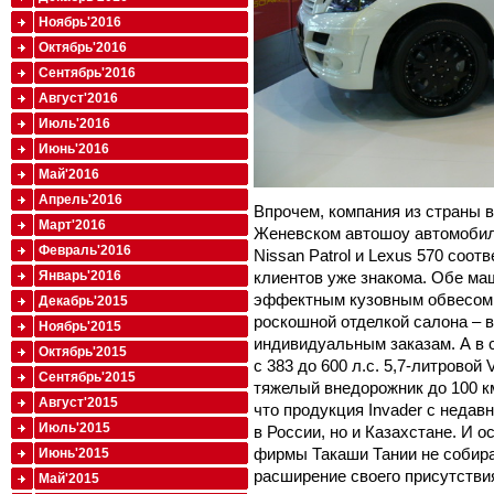
Ноябрь'2016
Октябрь'2016
Сентябрь'2016
Август'2016
Июль'2016
Июнь'2016
Май'2016
Апрель'2016
Впрочем, компания из страны 
Март'2016
Женевском автошоу автомобили
Февраль'2016
Nissan Patrol и Lexus 570 соот
клиентов уже знакома. Обе ма
Январь'2016
эффектным кузовным обвесом,
Декабрь'2015
роскошной отделкой салона – 
Ноябрь'2015
индивидуальным заказам. А в с
Октябрь'2015
с 383 до 600 л.с. 5,7-литровой
Сентябрь'2015
тяжелый внедорожник до 100 км
Август'2015
что продукция Invader с недав
Июль'2015
в России, но и Казахстане. И 
фирмы Такаши Тании не собира
Июнь'2015
расширение своего присутствия
Май'2015