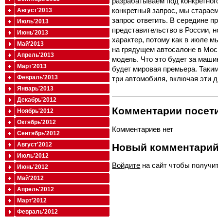
разрабатываем под конкретного
конкретный запрос, мы стараем
Август'2013
запрос ответить. В середине 
Июль'2013
представительство в России, н
Июнь'2013
характер, потому как в июле м
Май'2013
на грядущем автосалоне в Мос
Апрель'2013
модель. Что это будет за машин
Март'2013
будет мировая премьера. Таки
Февраль'2013
три автомобиля, включая эти д
Январь'2013
Декабрь'2012
Комментарии посети
Ноябрь'2012
Октябрь'2012
Комментариев нет
Сентябрь'2012
Август'2012
Новый комментари
Июль'2012
Войдите
на сайт чтобы получи
Июнь'2012
Май'2012
Апрель'2012
Март'2012
Февраль'2012