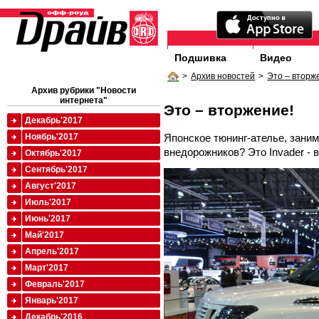
Подшивка
Видео
>
Архив новостей
>
Это – вторж
Архив рубрики "Новости
интернета"
Это – вторжение!
Декабрь'2017
Японское тюнинг-ателье, зани
Ноябрь'2017
внедорожников? Это Invader - 
Октябрь'2017
Сентябрь'2017
Август'2017
Июль'2017
Июнь'2017
Май'2017
Апрель'2017
Март'2017
Февраль'2017
Январь'2017
Декабрь'2016