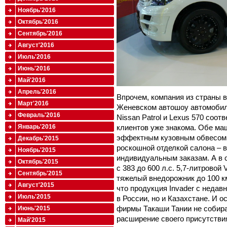
Ноябрь'2016
Октябрь'2016
Сентябрь'2016
Август'2016
Июль'2016
Июнь'2016
Май'2016
Апрель'2016
Впрочем, компания из страны 
Март'2016
Женевском автошоу автомобили
Февраль'2016
Nissan Patrol и Lexus 570 соот
клиентов уже знакома. Обе ма
Январь'2016
эффектным кузовным обвесом,
Декабрь'2015
роскошной отделкой салона – 
Ноябрь'2015
индивидуальным заказам. А в с
Октябрь'2015
с 383 до 600 л.с. 5,7-литровой
Сентябрь'2015
тяжелый внедорожник до 100 км
Август'2015
что продукция Invader с недав
Июль'2015
в России, но и Казахстане. И 
фирмы Такаши Тании не собира
Июнь'2015
расширение своего присутствия
Май'2015