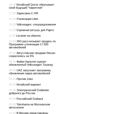
18.09
Китайский Qoros обкатывает
свой будущий “паркетник”
17.09
Зарисовка C-HR
16.09
Утилизация Lifan
16.09
Volkswagen: спецпредложения
14.09
Скромная ретушь для Pajero
11.09
Levante на обкатке
10.09
УАЗ рассчитывает продать по
Программе утилизации 17.000
автомобилей
10.09
Августовские продажи Nissan
сократились на 5%
09.09
Фабио Капелло оценил
обновленный Volkswagen Touareg
08.09
UAZ запускает программу
обновления парка автомобилей
05.09
Против Juke
04.09
Китайский вариант
03.09
Электрический Outlander
добрался до России
03.09
Российский Outback
03.09
Yokohama на Московском
автосалоне
01.09
В Москве представлены