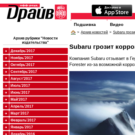
Подшивка
Видео
>
Архив новостей
>
Subaru гроз
Архив рубрики "Новости
издательства"
Subaru грозит корро
Декабрь'2017
Компания Subaru отзывает в Ге
Ноябрь'2017
Forester из-за возможной корр
Октябрь'2017
Сентябрь'2017
Август'2017
Июль'2017
Июнь'2017
Май'2017
Апрель'2017
Март'2017
Февраль'2017
Январь'2017
Декабрь'2016