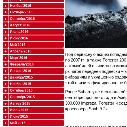
Ноябрь'2016
Октябрь'2016
Сентябрь'2016
Август'2016
Июль'2016
Июнь'2016
Май'2016
Апрель'2016
Под сервисную акцию попадают
Март'2016
по 2007 гг., а также Forester 2
Февраль'2016
автомобилей выявила возможн
рычагов передней подвески – в
Январь'2016
вибрациям и ухудшению ездово
Декабрь'2015
этой связи зафиксировано не 
Ноябрь'2015
Октябрь'2015
Ранее Subaru уже отзывала обе
сентябре прошлого года в Аме
Сентябрь'2015
300.000 Impreza, Forester и со
Август'2015
кроссовера Saab 9-2x.
Июль'2015
Июнь'2015
Май'2015