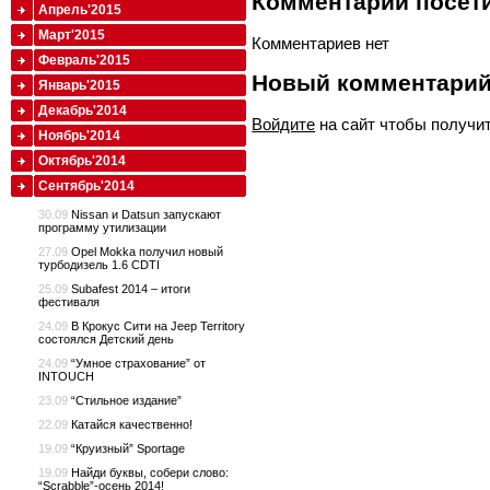
Комментарии посети
Апрель'2015
Март'2015
Комментариев нет
Февраль'2015
Новый комментари
Январь'2015
Декабрь'2014
Войдите
на сайт чтобы получи
Ноябрь'2014
Октябрь'2014
Сентябрь'2014
30.09
Nissan и Datsun запускают
программу утилизации
27.09
Opel Mokka получил новый
турбодизель 1.6 CDTI
25.09
Subafest 2014 – итоги
фестиваля
24.09
В Крокус Сити на Jeep Territory
состоялся Детский день
24.09
“Умное страхование” от
INTOUCH
23.09
“Стильное издание”
22.09
Катайся качественно!
19.09
“Круизный” Sportage
19.09
Найди буквы, собери слово:
“Scrabble”-осень 2014!