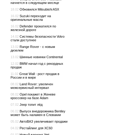
начнется в следующем месяце
18.02
Обновился Mitsubishi ASX
16.02
Suzuki переходит на
оригинальные масла
16.02
Defender прокатился по
железной дороге
14.02
Системы безопасности Volvo
стали доступнее
13.02
Range Rover - с новым
дизелем
13.02
Шинные новинки Continental
12.02
BMW начал год с рекордных
продаж
11.02
Great Wall - рост продаж в
России и в мире
08.02
Land Rover: увеличен
межсервисный интервал
08.02
Opel покажет в Женеве
кроссовер на базе Adam
07.02
Jeep топит лёд
06.02
Выпуск внедорожника Bentley
может быть налажен в Словакии
05.02
АвтоВАЗ увеличивает продажи
04.02
Рестайлинг для XC60
01.02
Новый вариант Yeti