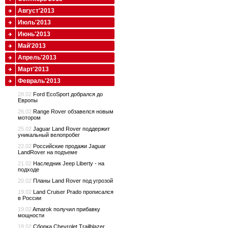
Август'2013
Июль'2013
Июнь'2013
Май'2013
Апрель'2013
Март'2013
Февраль'2013
28.02
Ford EcoSport добрался до
Европы
26.02
Range Rover обзавелся новым
мотором
25.02
Jaguar Land Rover поддержит
уникальный велопробег
22.02
Российские продажи Jaguar
LandRover на подъеме
21.02
Наследник Jeep Liberty - на
подходе
20.02
Планы Land Rover под угрозой
19.02
Land Cruiser Prado прописался
в России
19.02
Amarok получил прибавку
мощности
18.02
Сборка Chevrolet Trailblazer