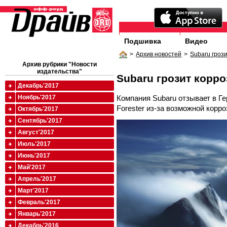
Подшивка
Видео
>
Архив новостей
>
Subaru гроз
Архив рубрики "Новости
издательства"
Subaru грозит корро
Декабрь'2017
Компания Subaru отзывает в Ге
Ноябрь'2017
Forester из-за возможной корр
Октябрь'2017
Сентябрь'2017
Август'2017
Июль'2017
Июнь'2017
Май'2017
Апрель'2017
Март'2017
Февраль'2017
Январь'2017
Декабрь'2016