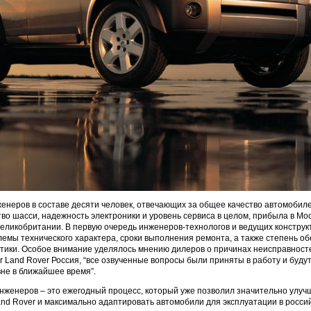
енеров в составе десяти человек, отвечающих за общее качество автомобиле
тво шасси, надежность электроники и уровень сервиса в целом, прибыла в Мос
еликобритании. В первую очередь инженеров-технологов и ведущих конструк
емы технического характера, сроки выполнения ремонта, а также степень о
тики. Особое внимание уделялось мнению дилеров о причинах неисправносте
r Land Rover Россия, “все озвученные вопросы были приняты в работу и буду
не в ближайшее время”.
женеров – это ежегодный процесс, который уже позволил значительно улучш
and Rover и максимально адаптировать автомобили для эксплуатации в россий