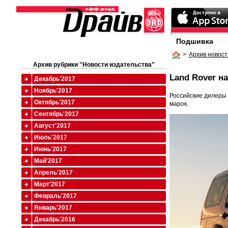
Подшивка
>
Архив новост
Архив рубрики "Новости издательства"
Land Rover н
Декабрь'2017
Ноябрь'2017
Российские дилеры 
Октябрь'2017
марок.
Сентябрь'2017
Август'2017
Июль'2017
Июнь'2017
Май'2017
Апрель'2017
Март'2017
Февраль'2017
Январь'2017
Декабрь'2016