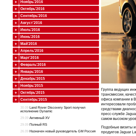
Ноябрь'2016
Октябрь'2016
Сентябрь'2016
Август'2016
Июль'2016
Июнь'2016
Май'2016
Апрель'2016
Март'2016
Февраль'2016
Январь'2016
Декабрь'2015
Ноябрь'2015
Группа ведущих инж
Октябрь'2015
трансмиссии, качес
офиса компании в В
Сентябрь'2015
интересовали пробл
30.09
Land Rover Discovery Sport получил
средствами диагнос
исполнение Dynamic
пресс-службе Jagua
29.09
Активный XV
самом высоком уров
29.09
Полный RS
Подобные визиты ин
26.09
Назначен новый руководитель GM Россия
продуктов Jaguar L