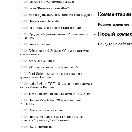
24.09
Chevrolet Niva: зимний вариант
23.09
Баха "Великая степь -Дон"
Комментарии 
23.09
Mini представила приложение Countryguide
22.09
Педальный Defender
Комментариев нет
21.09
Lifan X50: уверенный старт продаж
Новый комме
19.09
Среднегабаритный пикап Renault появится в
2016 году
Войдите
на сайт чт
17.09
Второй Tiguan
16.09
Обновленный Subaru XV подоспеет уже
этой осенью
15.09
BMW: цены вверх!
14.09
УАЗ на выставке КомТранс-2015
11.09
Ford Sollers запустил производство
двигателей в России
10.09
Lada 4x4 – в ТОП-10 самых продаваемых
автомобилей в России
09.09
Toyota выпустит новый компактный SUV
09.09
Новый Mitsubishi L200 разбился на
“четверку”
07.09
Обновленная роскошь
04.09
Преемник Land Rover Defender может
получить “прописку” в Словакии
03.09
RX на семерых