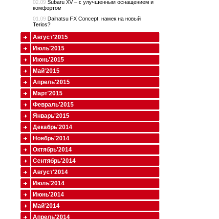
02.09
Subaru XV – с улучшенным оснащением и
комфортом
01.09
Daihatsu FX Concept: намек на новый
Terios?
Август'2015
Июль'2015
Июнь'2015
Май'2015
Апрель'2015
Март'2015
Февраль'2015
Январь'2015
Декабрь'2014
Ноябрь'2014
Октябрь'2014
Сентябрь'2014
Август'2014
Июль'2014
Июнь'2014
Май'2014
Апрель'2014