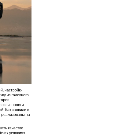
й, настройки
кву из головного
торов
беспеченности
й. Как заявили в
т реализованы на
ить качество
ских условиях.