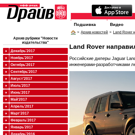
Подшивка
Видео
>
Архив новостей
>
Land Rover 
Архив рубрики "Новости
издательства"
Land Rover направи
Декабрь'2017
Российские дилеры Jaguar Lan
Ноябрь'2017
инженерами-разработчиками л
Октябрь'2017
Сентябрь'2017
Август'2017
Июль'2017
Июнь'2017
Май'2017
Апрель'2017
Март'2017
Февраль'2017
Январь'2017
Декабрь'2016