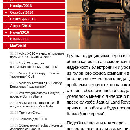
Ноябрь'2016
Октябрь'2016
Сентябрь'2016
Август'2016
Июль'2016
Июнь'2016
Май'2016
31.05
Volvo XC90 – в числе призеров
Группа ведущих инженеров в с
премии “ТОП-5 АВТО 2016”
общее качество автомобилей, 
30.05
Audi Q2 оснастят
надежность электроники и уро
противоаллергенным фильтром
из головного офиса компании 
27.05
Mercedes тестирует новый
“паркетник” GLB
инженеров-технологов и ведущ
26.05
Mansory готовит SUV Bentley
проблемы технического характе
Bentayga к “подзарядке”
степень обеспеченности средс
24.05
Volkswagen Amarok Canyon – в
уделялось мнению дилеров о п
проекте Surf in Siberia
пресс-службе Jaguar Land Rov
22.05
В Смоленске открыт 10-ый
внедорожный парк Mitsubishi
приняты в работу и будут реа
21.05
Прочная Creta
ближайшее время”.
20.05
Обновка для F-150
Подобные визиты инженеров – 
18.05
Обновленный Subaru Forester
позволил значительно улучшить
добрался до России