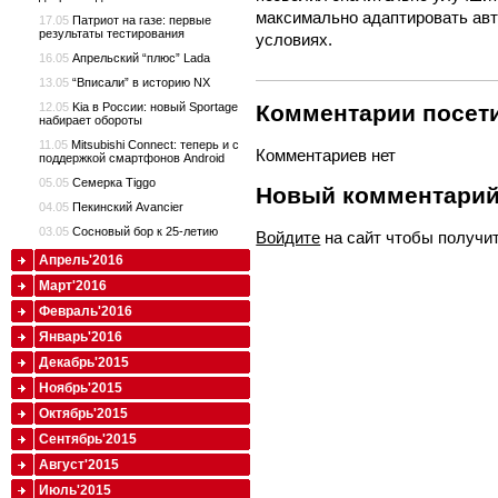
максимально адаптировать авт
17.05
Патриот на газе: первые
результаты тестирования
условиях.
16.05
Апрельский “плюс” Lada
13.05
“Вписали” в историю NX
Комментарии посети
12.05
Kia в России: новый Sportage
набирает обороты
11.05
Mitsubishi Connect: теперь и с
Комментариев нет
поддержкой смартфонов Android
05.05
Семерка Tiggo
Новый комментари
04.05
Пекинский Avancier
03.05
Сосновый бор к 25-летию
Войдите
на сайт чтобы получи
Апрель'2016
Март'2016
Февраль'2016
Январь'2016
Декабрь'2015
Ноябрь'2015
Октябрь'2015
Сентябрь'2015
Август'2015
Июль'2015