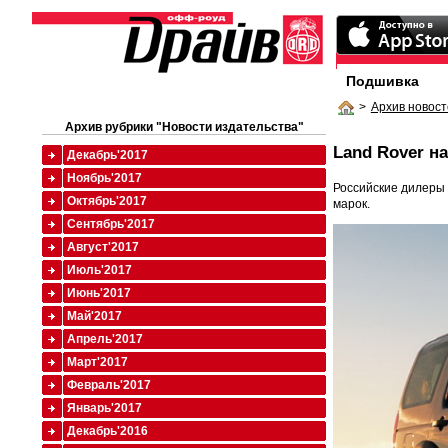
Подшивка
>
Архив новост
Архив рубрики "Новости издательства"
Land Rover н
Декабрь'2017
Ноябрь'2017
Российские дилеры 
Октябрь'2017
марок.
Сентябрь'2017
Август'2017
Июль'2017
Июнь'2017
Май'2017
Апрель'2017
Март'2017
Февраль'2017
Январь'2017
Декабрь'2016