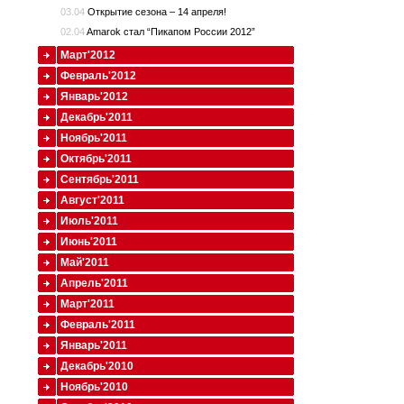
03.04
Открытие сезона – 14 апреля!
02.04
Amarok стал “Пикапом России 2012”
Март'2012
Февраль'2012
Январь'2012
Декабрь'2011
Ноябрь'2011
Октябрь'2011
Сентябрь'2011
Август'2011
Июль'2011
Июнь'2011
Май'2011
Апрель'2011
Март'2011
Февраль'2011
Январь'2011
Декабрь'2010
Ноябрь'2010