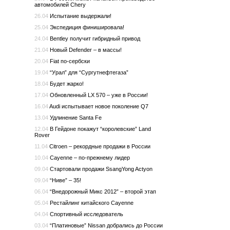
автомобилей Chery
26.04
Испытание выдержали!
25.04
Экспедиция финишировала!
24.04
Bentley получит гибридный привод
21.04
Новый Defender – в массы!
20.04
Fiat по-сербски
19.04
“Урал” для “Сургутнефтегаза”
18.04
Будет жарко!
17.04
Обновленный LX 570 – уже в России!
16.04
Audi испытывает новое поколение Q7
13.04
Удлинение Santa Fe
12.04
В Гейдоне покажут “королевские” Land
Rover
11.04
Citroen – рекордные продажи в России
10.04
Cayenne – по-прежнему лидер
09.04
Стартовали продажи SsangYong Actyon
09.04
“Ниве” – 35!
06.04
“Внедорожный Микс 2012” – второй этап
05.04
Рестайлинг китайского Cayenne
04.04
Спортивный исследователь
03.04
“Платиновые” Nissan добрались до России