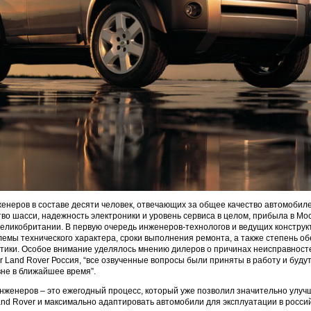
енеров в составе десяти человек, отвечающих за общее качество автомобиле
тво шасси, надежность электроники и уровень сервиса в целом, прибыла в Мос
еликобритании. В первую очередь инженеров-технологов и ведущих конструк
емы технического характера, сроки выполнения ремонта, а также степень о
тики. Особое внимание уделялось мнению дилеров о причинах неисправносте
r Land Rover Россия, “все озвученные вопросы были приняты в работу и буду
не в ближайшее время”.
женеров – это ежегодный процесс, который уже позволил значительно улучш
and Rover и максимально адаптировать автомобили для эксплуатации в россий