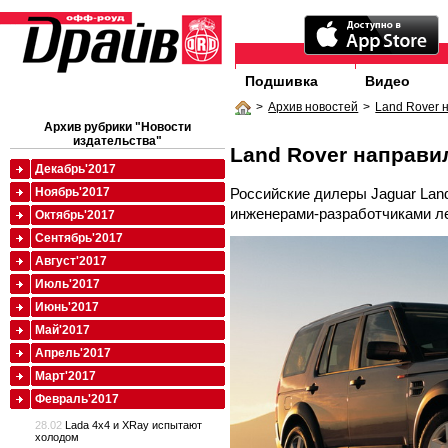
Подшивка
Видео
>
Архив новостей
>
Land Rover 
Архив рубрики "Новости
издательства"
Land Rover направи
Декабрь'2017
Российские дилеры Jaguar Lan
Ноябрь'2017
инженерами-разработчиками л
Октябрь'2017
Сентябрь'2017
Август'2017
Июль'2017
Июнь'2017
Май'2017
Апрель'2017
Март'2017
Февраль'2017
28.02
Lada 4x4 и XRay испытают
холодом