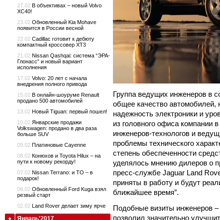
27.02
В объективах – новый Volvo
XC40!
23.02
Обновленный Kia Mohave
появится в России весной
22.02
Cadillac готовит к дебюту
компактный кроссовер XT3
21.02
Nissan Qashqai: система “ЭРА-
Глонасс” и новый вариант
исполнения
17.02
Volvo: 20 лет с начала
внедрения полного привода
Группа ведущих инженеров в с
15.02
В онлайн-шоуруме Renault
продано 500 автомобилей
общее качество автомобилей, 
13.02
Новый Tiguan: первый пошел!
надежность электроники и уро
из головного офиса компании 
10.02
Январские продажи
Volkswagen: продано в два раза
инженеров-технологов и ведущ
больше SUV
проблемы технического характе
09.02
Платиновые Cayenne
степень обеспеченности средс
08.02
Конюхов и Toyota Hilux – на
уделялось мнению дилеров о п
пути к новому рекорду!
пресс-службе Jaguar Land Rov
07.02
Nissan Terrano: и ТО – в
подарок!
приняты в работу и будут реа
06.02
Обновленный Ford Kuga взял
ближайшее время”.
резвый старт
02.02
Land Rover делает зиму ярче
Подобные визиты инженеров – 
позволил значительно улучшить
Январь'2017