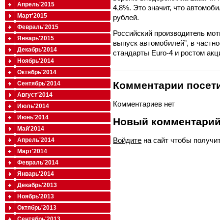
Апрель'2015
4,8%. Это значит, что автомоб
Март'2015
рублей.
Февраль'2015
Российский производитель мот
Январь'2015
выпуск автомобилей”, в частно
Декабрь'2014
стандарты Euro-4 и ростом акц
Ноябрь'2014
Октябрь'2014
Комментарии посети
Сентябрь'2014
Август'2014
Комментариев нет
Июль'2014
Июнь'2014
Новый комментари
Май'2014
Войдите
на сайт чтобы получи
Апрель'2014
Март'2014
Февраль'2014
Январь'2014
Декабрь'2013
Ноябрь'2013
Октябрь'2013
Сентябрь'2013