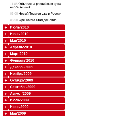
11.08
Объявлена российская цена
на VW Amarok
03.08
Новый Touareg уже в России
03.08
Opel Antara стал дешевле
Июль'2010
Июнь'2010
Май'2010
Апрель'2010
Март'2010
Февраль'2010
Декабрь'2009
Ноябрь'2009
Октябрь'2009
Сентябрь'2009
Август'2009
Июль'2009
Июнь'2009
Май'2009