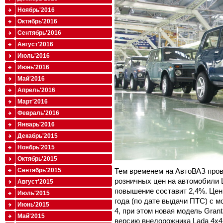
Ноябрь'2016
Октябрь'2016
Сентябрь'2016
Август'2016
Июль'2016
Июнь'2016
Май'2016
Апрель'2016
Март'2016
Февраль'2016
Январь'2016
Декабрь'2015
Ноябрь'2015
Октябрь'2015
Тем временем на АвтоВАЗ про
Сентябрь'2015
розничных цен на автомобили 
Август'2015
повышение составит 2,4%. Цен
Июль'2015
года (по дате выдачи ПТС) с 
Июнь'2015
4, при этом новая модель Gran
Май'2015
версию внедорожника Lada 4x4 