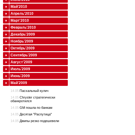
Май'2010
Апрель'2010
Март'2010
Февраль'2010
Декабрь'2009
Ноябрь'2009
Октябрь'2009
Сентябрь'2009
Август'2009
Июль'2009
Июнь'2009
Май'2009
14.05
Пасхальный кулич
14.05
Chrysler стратегически
обанкротился
14.05
GM пошла по банкам
14.05
Десятая "Распутица"
14.05
Джипы резко подешевели