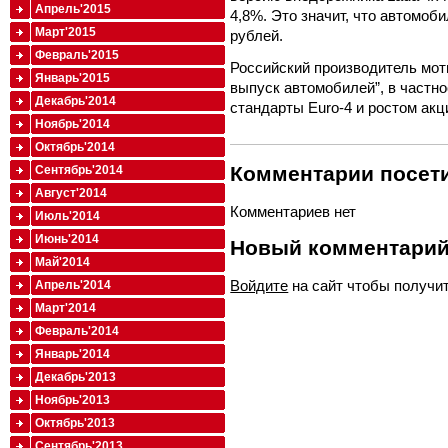
Апрель'2015
4,8%. Это значит, что автомоб
Март'2015
рублей.
Февраль'2015
Российский производитель мот
Январь'2015
выпуск автомобилей”, в частно
Декабрь'2014
стандарты Euro-4 и ростом акц
Ноябрь'2014
Октябрь'2014
Комментарии посети
Сентябрь'2014
Август'2014
Комментариев нет
Июль'2014
Июнь'2014
Новый комментари
Май'2014
Войдите
на сайт чтобы получи
Апрель'2014
Март'2014
Февраль'2014
Январь'2014
Декабрь'2013
Ноябрь'2013
Октябрь'2013
Сентябрь'2013