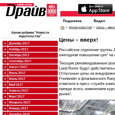
Подшивка
Видео
>
Архив новостей
>
Цены – ввер
Архив рубрики "Новости
издательства"
Цены – вверх!
Декабрь'2017
Российское отделение группы J
Ноябрь'2017
ежегодном повышении цен” на 
Октябрь'2017
Сентябрь'2017
Текущие рекомендованные роз
Август'2017
Land Rover будут действительн
Отпускные цены на внедорожни
Июль'2017
Freelander и флагманского Ran
Июнь'2017
отметили в пресс-службе комп
Май'2017
прежде всего, изменением кур
Апрель'2017
рынке”.
Март'2017
Февраль'2017
Январь'2017
Декабрь'2016