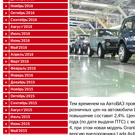
Ноябрь'2016
Октябрь'2016
Сентябрь'2016
Август'2016
Июль'2016
Июнь'2016
Май'2016
Апрель'2016
Март'2016
Февраль'2016
Январь'2016
Декабрь'2015
Ноябрь'2015
Октябрь'2015
Тем временем на АвтоВАЗ про
Сентябрь'2015
розничных цен на автомобили 
Август'2015
повышение составит 2,4%. Цен
Июль'2015
года (по дате выдачи ПТС) с 
Июнь'2015
4, при этом новая модель Gran
Май'2015
версию внедорожника Lada 4x4 