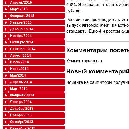
Апрель'2015
4,8%. Это значит, что автомоб
Март'2015
рублей.
Февраль'2015
Российский производитель мот
Январь'2015
выпуск автомобилей”, в частно
Декабрь'2014
стандарты Euro-4 и ростом акц
Ноябрь'2014
Октябрь'2014
Комментарии посети
Сентябрь'2014
Август'2014
Комментариев нет
Июль'2014
Июнь'2014
Новый комментари
Май'2014
Войдите
на сайт чтобы получи
Апрель'2014
Март'2014
Февраль'2014
Январь'2014
Декабрь'2013
Ноябрь'2013
Октябрь'2013
Сентябрь'2013