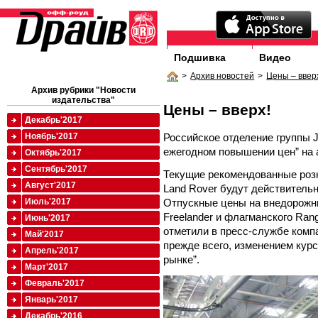
Подшивка
Видео
>
Архив новостей
>
Цены – ввер
Архив рубрики "Новости
издательства"
Цены – вверх!
Декабрь'2017
Российское отделение группы J
Ноябрь'2017
ежегодном повышении цен” на 
Октябрь'2017
Сентябрь'2017
Текущие рекомендованные роз
Август'2017
Land Rover будут действительн
Отпускные цены на внедорожни
Июль'2017
Freelander и флагманского Ran
Июнь'2017
отметили в пресс-службе комп
Май'2017
прежде всего, изменением кур
Апрель'2017
рынке”.
Март'2017
Февраль'2017
Январь'2017
Декабрь'2016