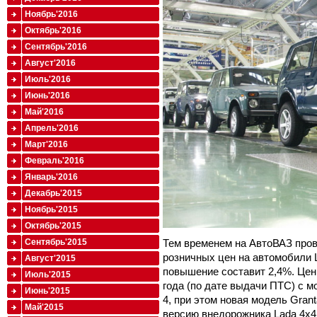
Ноябрь'2016
Октябрь'2016
Сентябрь'2016
Август'2016
Июль'2016
Июнь'2016
Май'2016
Апрель'2016
Март'2016
Февраль'2016
Январь'2016
Декабрь'2015
Ноябрь'2015
Октябрь'2015
Тем временем на АвтоВАЗ про
Сентябрь'2015
розничных цен на автомобили 
Август'2015
повышение составит 2,4%. Цен
Июль'2015
года (по дате выдачи ПТС) с 
Июнь'2015
4, при этом новая модель Gran
Май'2015
версию внедорожника Lada 4x4 