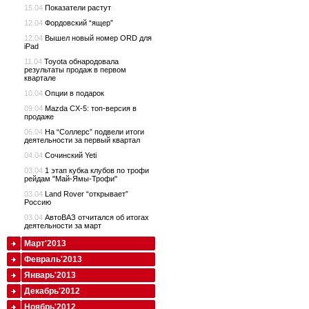
15.04
Показатели растут
12.04
Фордовский “ящер”
12.04
Вышел новый номер ORD для
iPad
11.04
Toyota обнародовала
результаты продаж в первом
квартале
10.04
Опции в подарок
09.04
Mazda CX-5: топ-версия в
продаже
06.04
На “Соллерс” подвели итоги
деятельности за первый квартал
04.04
Сочинский Yeti
03.04
1 этап кубка клубов по трофи
рейдам "Май-Ямы-Трофи"
03.04
Land Rover “открывает”
Россию
03.04
АвтоВАЗ отчитался об итогах
деятельности за март
Март'2013
Февраль'2013
Январь'2013
Декабрь'2012
Ноябрь'2012