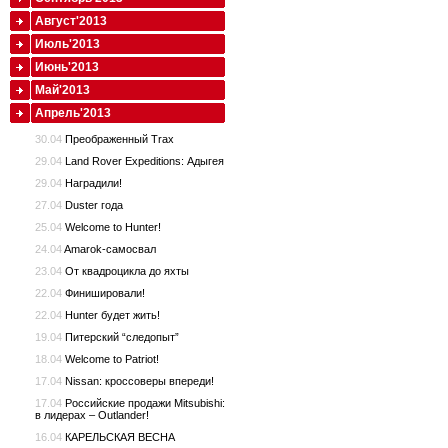
Август'2013
Июль'2013
Июнь'2013
Май'2013
Апрель'2013
30.04
Преображенный Trax
29.04
Land Rover Expeditions: Адыгея
29.04
Наградили!
27.04
Duster года
25.04
Welcome to Hunter!
24.04
Amarok-самосвал
23.04
От квадроцикла до яхты
22.04
Финишировали!
22.04
Hunter будет жить!
19.04
Питерский “следопыт”
18.04
Welcome to Patriot!
17.04
Nissan: кроссоверы впереди!
17.04
Российские продажи Mitsubishi:
в лидерах – Outlander!
16.04
КАРЕЛЬСКАЯ ВЕСНА