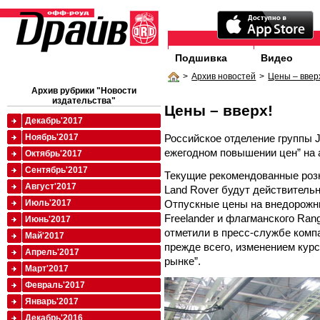
Подшивка
Видео
>
Архив новостей
>
Цены – ввер
Архив рубрики "Новости
издательства"
Цены – вверх!
Декабрь'2017
Российское отделение группы J
Ноябрь'2017
ежегодном повышении цен” на 
Октябрь'2017
Сентябрь'2017
Текущие рекомендованные роз
Август'2017
Land Rover будут действительн
Отпускные цены на внедорожни
Июль'2017
Freelander и флагманского Ran
Июнь'2017
отметили в пресс-службе комп
Май'2017
прежде всего, изменением кур
Апрель'2017
рынке”.
Март'2017
Февраль'2017
Январь'2017
Декабрь'2016