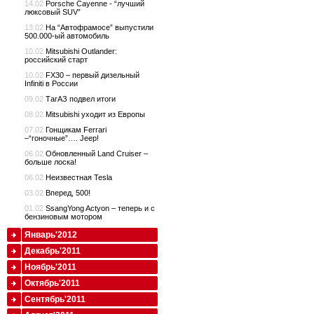
14.02
Porsche Cayenne - “лучший
люксовый SUV”
13.02
На “Автофрамосе” выпустили
500.000-ый автомобиль
10.02
Mitsubishi Outlander:
российский старт
10.02
FX30 – первый дизельный
Infiniti в России
09.02
ТагАЗ подвел итоги
08.02
Mitsubishi уходит из Европы
07.02
Гонщикам Ferrari
–“гоночные”…. Jeep!
06.02
Обновленный Land Cruiser –
больше лоска!
06.02
Неизвестная Tesla
03.02
Вперед, 500!
01.02
SsangYong Actyon – теперь и с
бензиновым мотором
Январь'2012
Декабрь'2011
Ноябрь'2011
Октябрь'2011
Сентябрь'2011