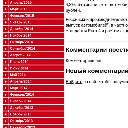
Апрель'2015
4,8%. Это значит, что автомоб
Март'2015
рублей.
Февраль'2015
Российский производитель мот
Январь'2015
выпуск автомобилей”, в частно
Декабрь'2014
стандарты Euro-4 и ростом акц
Ноябрь'2014
Октябрь'2014
Комментарии посети
Сентябрь'2014
Август'2014
Комментариев нет
Июль'2014
Июнь'2014
Новый комментари
Май'2014
Войдите
на сайт чтобы получи
Апрель'2014
Март'2014
Февраль'2014
Январь'2014
Декабрь'2013
Ноябрь'2013
Октябрь'2013
Сентябрь'2013