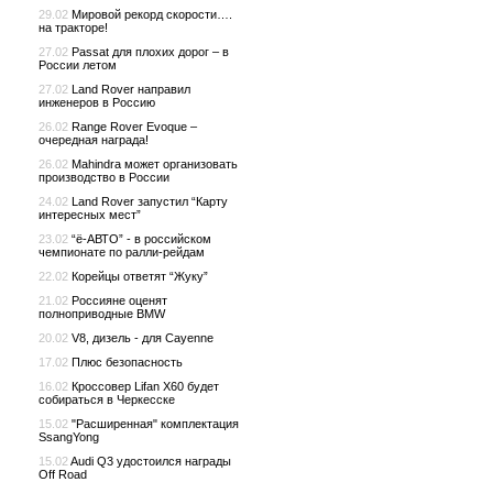
29.02
Мировой рекорд скорости….
на тракторе!
27.02
Passat для плохих дорог – в
России летом
27.02
Land Rover направил
инженеров в Россию
26.02
Range Rover Evoque –
очередная награда!
26.02
Mahindra может организовать
производство в России
24.02
Land Rover запустил “Карту
интересных мест”
23.02
“ё-АВТО” - в российском
чемпионате по ралли-рейдам
22.02
Корейцы ответят “Жуку”
21.02
Россияне оценят
полноприводные BMW
20.02
V8, дизель - для Cayenne
17.02
Плюс безопасность
16.02
Кроссовер Lifan X60 будет
собираться в Черкесске
15.02
"Расширенная" комплектация
SsangYong
15.02
Audi Q3 удостоился награды
Off Road