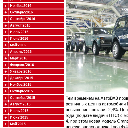
Ноябрь'2016
Октябрь'2016
Сентябрь'2016
Август'2016
Июль'2016
Июнь'2016
Май'2016
Апрель'2016
Март'2016
Февраль'2016
Январь'2016
Декабрь'2015
Ноябрь'2015
Октябрь'2015
Тем временем на АвтоВАЗ про
Сентябрь'2015
розничных цен на автомобили 
Август'2015
повышение составит 2,4%. Цен
Июль'2015
года (по дате выдачи ПТС) с 
Июнь'2015
4, при этом новая модель Gran
Май'2015
версию внедорожника Lada 4x4 