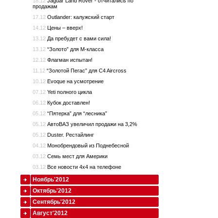
18.12
Jaguar Land Rover - отчитались по
продажам
17.12
Outlander: калужский старт
14.12
Цены – вверх!
13.12
Да пребудет с вами сила!
13.12
“Золото” для M-класса
12.12
Флагман испытан!
11.12
“Золотой Пегас” для C4 Aircross
10.12
Evoque на усмотрение
07.12
Yeti полного цикла
06.12
Кубок доставлен!
05.12
“Пятерка” для “лесника”
05.12
АвтоВАЗ увеличил продажи на 3,2%
05.12
Duster. Рестайлинг
04.12
Монобрендовый из Поднебесной
03.12
Семь мест для Америки
03.12
Все новости 4х4 на телефоне
Ноябрь'2012
Октябрь'2012
Сентябрь'2012
Август'2012