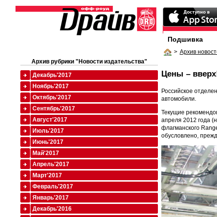
Подшивка
>
Архив новост
Архив рубрики "Новости издательства"
Цены – вверх
Декабрь'2017
Ноябрь'2017
Российское отделен
Октябрь'2017
автомобили.
Сентябрь'2017
Текущие рекомендов
Август'2017
апреля 2012 года (
флагманского Range
Июль'2017
обусловлено, прежд
Июнь'2017
Май'2017
Апрель'2017
Март'2017
Февраль'2017
Январь'2017
Декабрь'2016