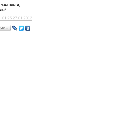
 частности,
лей.
01:25 27.01.2012
ться…