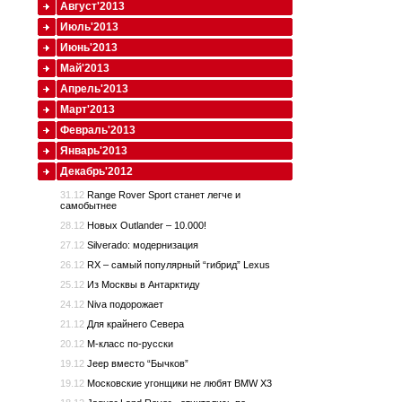
Август'2013
Июль'2013
Июнь'2013
Май'2013
Апрель'2013
Март'2013
Февраль'2013
Январь'2013
Декабрь'2012
31.12
Range Rover Sport станет легче и
самобытнее
28.12
Новых Outlander – 10.000!
27.12
Silverado: модернизация
26.12
RX – самый популярный “гибрид” Lexus
25.12
Из Москвы в Антарктиду
24.12
Niva подорожает
21.12
Для крайнего Севера
20.12
M-класс по-русски
19.12
Jeep вместо “Бычков”
19.12
Московские угонщики не любят BMW X3