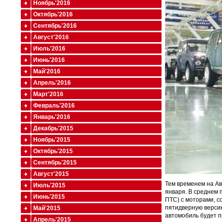
Ноябрь'2016
Октябрь'2016
Сентябрь'2016
Август'2016
Июль'2016
Июнь'2016
Май'2016
Апрель'2016
Март'2016
Февраль'2016
Январь'2016
Декабрь'2015
Ноябрь'2015
Октябрь'2015
Сентябрь'2015
Август'2015
Тем временем на Ав
Июль'2015
января. В среднем 
Июнь'2015
ПТС) с моторами, с
пятидверную версию 
Май'2015
автомобиль будет п
Апрель'2015