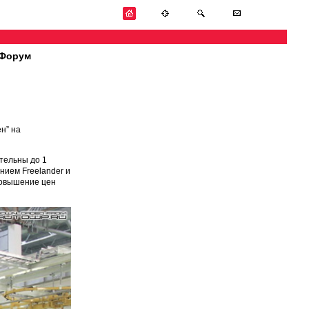
Форум
н” на
тельны до 1
нием Freelander и
“повышение цен