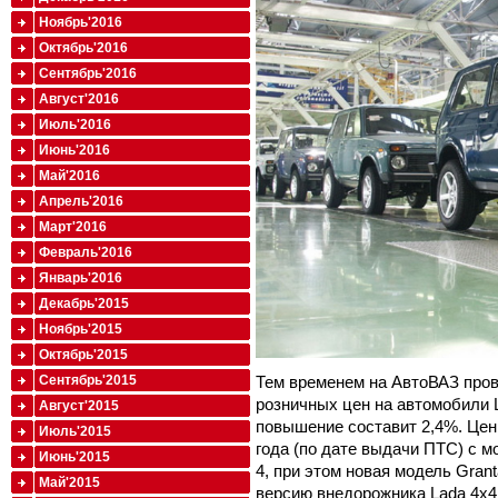
Ноябрь'2016
Октябрь'2016
Сентябрь'2016
Август'2016
Июль'2016
Июнь'2016
Май'2016
Апрель'2016
Март'2016
Февраль'2016
Январь'2016
Декабрь'2015
Ноябрь'2015
Октябрь'2015
Тем временем на АвтоВАЗ про
Сентябрь'2015
розничных цен на автомобили 
Август'2015
повышение составит 2,4%. Цен
Июль'2015
года (по дате выдачи ПТС) с 
Июнь'2015
4, при этом новая модель Gran
Май'2015
версию внедорожника Lada 4x4 