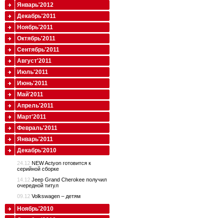
Январь'2012
Декабрь'2011
Ноябрь'2011
Октябрь'2011
Сентябрь'2011
Август'2011
Июль'2011
Июнь'2011
Май'2011
Апрель'2011
Март'2011
Февраль'2011
Январь'2011
Декабрь'2010
24.12
NEW Actyon готовится к
серийной сборке
14.12
Jeep Grand Cherokee получил
очередной титул
09.12
Volkswagen – детям
Ноябрь'2010