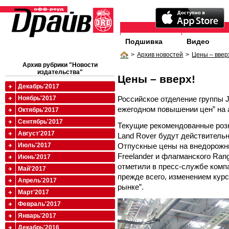
Подшивка
Видео
>
Архив новостей
>
Цены – ввер
Архив рубрики "Новости
издательства"
Цены – вверх!
Декабрь'2017
Российское отделение группы J
Ноябрь'2017
ежегодном повышении цен” на 
Октябрь'2017
Сентябрь'2017
Текущие рекомендованные роз
Август'2017
Land Rover будут действительн
Отпускные цены на внедорожни
Июль'2017
Freelander и флагманского Ran
Июнь'2017
отметили в пресс-службе комп
Май'2017
прежде всего, изменением кур
Апрель'2017
рынке”.
Март'2017
Февраль'2017
Январь'2017
Декабрь'2016