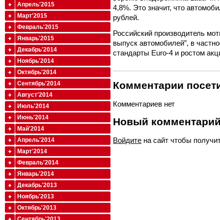
Апрель'2015
4,8%. Это значит, что автомоб
Март'2015
рублей.
Февраль'2015
Российский производитель мот
Январь'2015
выпуск автомобилей”, в частно
Декабрь'2014
стандарты Euro-4 и ростом акц
Ноябрь'2014
Октябрь'2014
Комментарии посети
Сентябрь'2014
Август'2014
Комментариев нет
Июль'2014
Июнь'2014
Новый комментари
Май'2014
Войдите
на сайт чтобы получи
Апрель'2014
Март'2014
Февраль'2014
Январь'2014
Декабрь'2013
Ноябрь'2013
Октябрь'2013
Сентябрь'2013