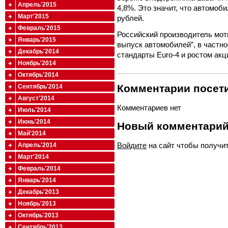
Апрель'2015
4,8%. Это значит, что автомоб
Март'2015
рублей.
Февраль'2015
Российский производитель мот
Январь'2015
выпуск автомобилей”, в частно
Декабрь'2014
стандарты Euro-4 и ростом акц
Ноябрь'2014
Октябрь'2014
Комментарии посети
Сентябрь'2014
Август'2014
Комментариев нет
Июль'2014
Июнь'2014
Новый комментари
Май'2014
Войдите
на сайт чтобы получи
Апрель'2014
Март'2014
Февраль'2014
Январь'2014
Декабрь'2013
Ноябрь'2013
Октябрь'2013
Сентябрь'2013