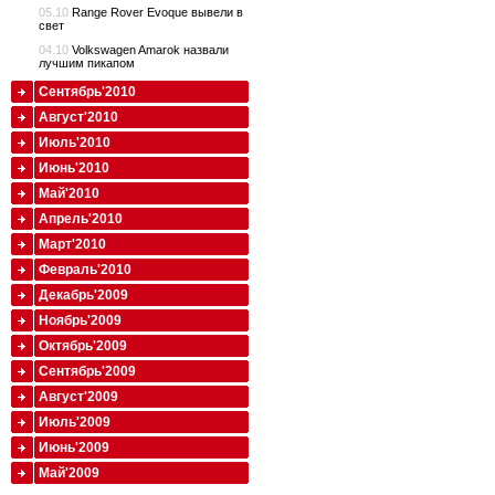
05.10
Range Rover Evoque вывели в
свет
04.10
Volkswagen Amarok назвали
лучшим пикапом
Сентябрь'2010
Август'2010
Июль'2010
Июнь'2010
Май'2010
Апрель'2010
Март'2010
Февраль'2010
Декабрь'2009
Ноябрь'2009
Октябрь'2009
Сентябрь'2009
Август'2009
Июль'2009
Июнь'2009
Май'2009