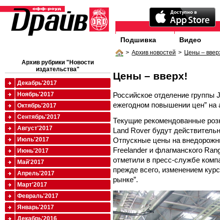
Подшивка
Видео
>
Архив новостей
>
Цены – ввер
Архив рубрики "Новости
издательства"
Цены – вверх!
Декабрь'2017
Российское отделение группы J
Ноябрь'2017
ежегодном повышении цен” на 
Октябрь'2017
Сентябрь'2017
Текущие рекомендованные роз
Август'2017
Land Rover будут действительн
Отпускные цены на внедорожни
Июль'2017
Freelander и флагманского Ran
Июнь'2017
отметили в пресс-службе комп
Май'2017
прежде всего, изменением кур
Апрель'2017
рынке”.
Март'2017
Февраль'2017
Январь'2017
Декабрь'2016