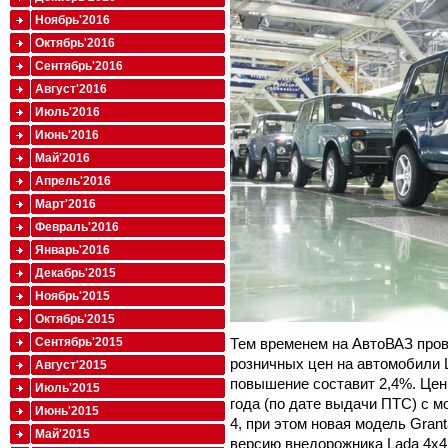
Ноябрь'2016
Октябрь'2016
Сентябрь'2016
Август'2016
Июль'2016
Июнь'2016
Май'2016
Апрель'2016
Март'2016
Февраль'2016
Январь'2016
Декабрь'2015
Ноябрь'2015
Октябрь'2015
Тем временем на АвтоВАЗ про
Сентябрь'2015
розничных цен на автомобили 
Август'2015
повышение составит 2,4%. Цен
Июль'2015
года (по дате выдачи ПТС) с 
Июнь'2015
4, при этом новая модель Gran
Май'2015
версию внедорожника Lada 4x4 