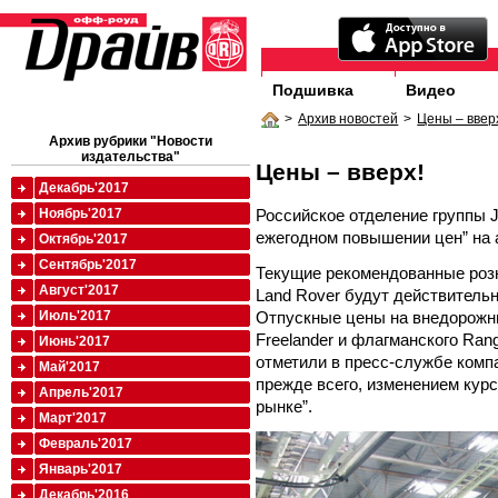
Подшивка
Видео
>
Архив новостей
>
Цены – ввер
Архив рубрики "Новости
издательства"
Цены – вверх!
Декабрь'2017
Российское отделение группы J
Ноябрь'2017
ежегодном повышении цен” на 
Октябрь'2017
Сентябрь'2017
Текущие рекомендованные роз
Август'2017
Land Rover будут действительн
Отпускные цены на внедорожни
Июль'2017
Freelander и флагманского Ran
Июнь'2017
отметили в пресс-службе комп
Май'2017
прежде всего, изменением кур
Апрель'2017
рынке”.
Март'2017
Февраль'2017
Январь'2017
Декабрь'2016