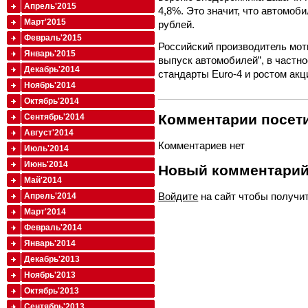
Апрель'2015
4,8%. Это значит, что автомоб
Март'2015
рублей.
Февраль'2015
Российский производитель мот
Январь'2015
выпуск автомобилей”, в частно
Декабрь'2014
стандарты Euro-4 и ростом акц
Ноябрь'2014
Октябрь'2014
Комментарии посети
Сентябрь'2014
Август'2014
Комментариев нет
Июль'2014
Июнь'2014
Новый комментари
Май'2014
Войдите
на сайт чтобы получи
Апрель'2014
Март'2014
Февраль'2014
Январь'2014
Декабрь'2013
Ноябрь'2013
Октябрь'2013
Сентябрь'2013