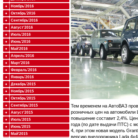
Ноябрь'2016
Октябрь'2016
Сентябрь'2016
Август'2016
Июль'2016
Июнь'2016
Май'2016
Апрель'2016
Март'2016
Февраль'2016
Январь'2016
Декабрь'2015
Ноябрь'2015
Октябрь'2015
Тем временем на АвтоВАЗ про
Сентябрь'2015
розничных цен на автомобили 
Август'2015
повышение составит 2,4%. Цен
Июль'2015
года (по дате выдачи ПТС) с 
Июнь'2015
4, при этом новая модель Gran
Май'2015
версию внедорожника Lada 4x4 