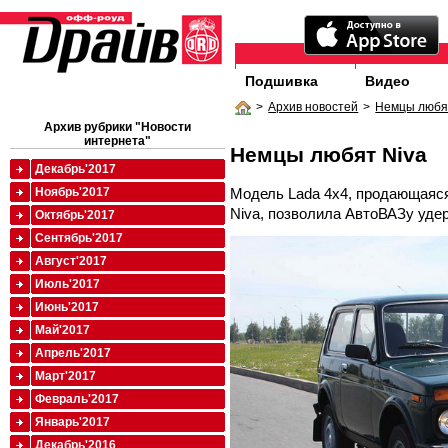
Подшивка
Видео
>
Архив новостей
>
Немцы любя
Архив рубрики "Новости
интернета"
Немцы любят Niva
Декабрь'2017
Модель Lada 4x4, продающаяся
Ноябрь'2017
Niva, позволила АвтоВАЗу удер
Октябрь'2017
Сентябрь'2017
Август'2017
Июль'2017
Июнь'2017
Май'2017
Апрель'2017
Март'2017
Февраль'2017
Январь'2017
Декабрь'2016