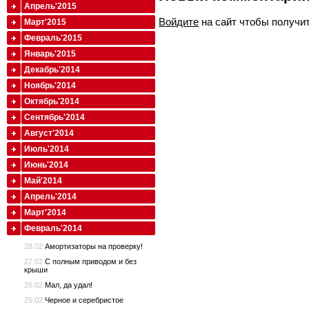
Апрель'2015
Войдите
на сайт чтобы получи
Март'2015
Февраль'2015
Январь'2015
Декабрь'2014
Ноябрь'2014
Октябрь'2014
Сентябрь'2014
Август'2014
Июль'2014
Июнь'2014
Май'2014
Апрель'2014
Март'2014
Февраль'2014
28.02
Амортизаторы на проверку!
27.02
С полным приводом и без
крыши
26.02
Мал, да удал!
25.02
Черное и серебристое