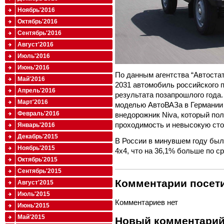
Ноябрь'2016
Октябрь'2016
Сентябрь'2016
Август'2016
Июль'2016
Июнь'2016
По данным агентства “Автостат
Май'2016
2031 автомобиль российского 
Апрель'2016
результата позапрошлого года
Март'2016
моделью АвтоВАЗа в Германии 
Февраль'2016
внедорожник Niva, который по
проходимость и невысокую сто
Январь'2016
Декабрь'2015
В России в минувшем году был
Ноябрь'2015
4x4, что на 36,1% больше по с
Октябрь'2015
Сентябрь'2015
Комментарии посети
Август'2015
Июль'2015
Комментариев нет
Июнь'2015
Май'2015
Новый комментари