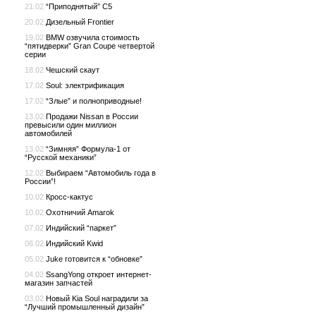
21.02
“Приподнятый” C5
20.02
Дизельный Frontier
19.02
BMW озвучила стоимость
“пятидверки” Gran Coupe четвертой
серии
18.02
Чешский скаут
17.02
Soul: электрификация
17.02
“Злые” и полноприводные!
13.02
Продажи Nissan в России
превысили один миллион
автомобилей
13.02
“Зимняя” Формула-1 от
“Русской механики”
12.02
Выбираем “Автомобиль года в
России”!
10.02
Кросс-кактус
10.02
Охотничий Amarok
07.02
Индийский “паркет”
06.02
Индийский Kwid
05.02
Juke готовится к “обновке”
04.02
SsangYong откроет интернет-
магазин запчастей
03.02
Новый Kia Soul наградили за
“Лучший промышленный дизайн”