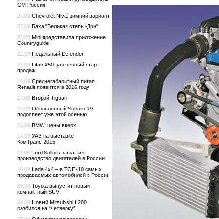
GM Россия
24.09
Chevrolet Niva: зимний вариант
23.09
Баха "Великая степь -Дон"
23.09
Mini представила приложение
Countryguide
22.09
Педальный Defender
21.09
Lifan X50: уверенный старт
продаж
19.09
Среднегабаритный пикап
Renault появится в 2016 году
17.09
Второй Tiguan
16.09
Обновленный Subaru XV
подоспеет уже этой осенью
15.09
BMW: цены вверх!
14.09
УАЗ на выставке
КомТранс-2015
11.09
Ford Sollers запустил
производство двигателей в России
10.09
Lada 4x4 – в ТОП-10 самых
продаваемых автомобилей в России
09.09
Toyota выпустит новый
компактный SUV
09.09
Новый Mitsubishi L200
разбился на “четверку”