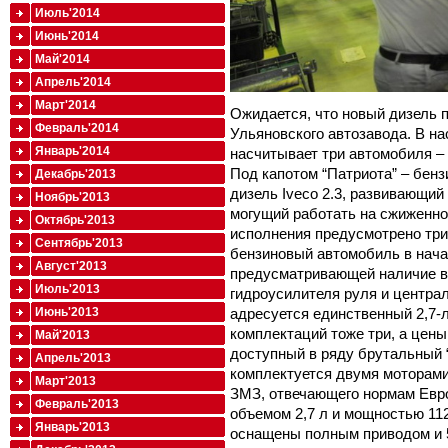
Июль'2014
Июнь'2014
Май'2014
Апрель'2014
Март'2014
Ожидается, что новый дизель 
Февраль'2014
Ульяновского автозавода. В н
Январь'2014
насчитывает три автомобиля – в
Под капотом “Патриота” – бенз
Декабрь'2013
дизель Iveco 2.3, развивающий
Ноябрь'2013
могущий работать на сжиженном
Октябрь'2013
исполнения предусмотрено три,
Сентябрь'2013
бензиновый автомобиль в нача
Август'2013
предусматривающей наличие в 
Июль'2013
гидроусилителя руля и централ
адресуется единственный 2,7-
Июнь'2013
комплектаций тоже три, а цены
Май'2013
доступный в ряду брутальный “
Апрель'2013
комплектуется двумя моторам
Март'2013
ЗМЗ, отвечающего нормам Евро
Февраль'2013
объемом 2,7 л и мощностью 11
Январь'2013
оснащены полным приводом и 5