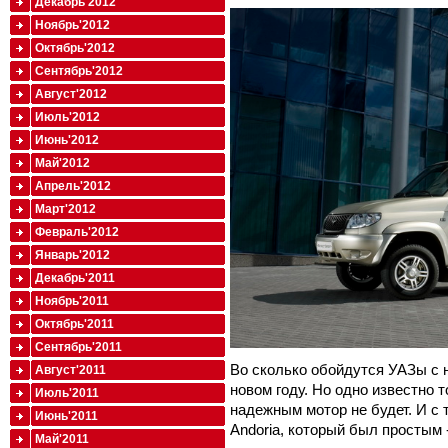
Декабрь'2012
Ноябрь'2012
Октябрь'2012
Сентябрь'2012
Август'2012
Июль'2012
Июнь'2012
Май'2012
Апрель'2012
Март'2012
Февраль'2012
Январь'2012
Декабрь'2011
Ноябрь'2011
Октябрь'2011
Сентябрь'2011
Во сколько обойдутся УАЗы с 
Август'2011
новом году. Но одно известно 
Июль'2011
надежным мотор не будет. И с
Июнь'2011
Andoria, который был простым
Май'2011