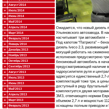
Август'2014
Июль'2014
Июнь'2014
Май'2014
Ожидается, что новый дизель 
Апрель'2014
Ульяновского автозавода. В н
Март'2014
насчитывает три автомобиля – в
Февраль'2014
Под капотом “Патриота” – бенз
Январь'2014
дизель Iveco 2.3, развивающий
Декабрь'2013
могущий работать на сжиженном
Ноябрь'2013
исполнения предусмотрено три,
Октябрь'2013
бензиновый автомобиль в нача
предусматривающей наличие в 
Сентябрь'2013
гидроусилителя руля и централ
Август'2013
адресуется единственный 2,7-
Июль'2013
комплектаций тоже три, а цены
Июнь'2013
доступный в ряду брутальный “
Май'2013
комплектуется двумя моторам
Апрель'2013
ЗМЗ, отвечающего нормам Евро
Март'2013
объемом 2,7 л и мощностью 11
оснащены полным приводом и 5
Февраль'2013