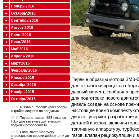
Ноябрь'2016
Октябрь'2016
Сентябрь'2016
Август'2016
Июль'2016
Июнь'2016
Май'2016
Апрель'2016
Март'2016
Февраль'2016
Январь'2016
Первые образцы мотора ЗМЗ-5
Декабрь'2015
для отработки процесса сборк
данный момент, сообщила пре
Ноябрь'2015
для подготовки нового двигате
Октябрь'2015
дизель создан на основе прежн
30.10
Nissan в России: кроссоверы –
настоящее время комплектуютс
в тройке лидеров по продажам
дизеле, уверяют разработчики
29.10
Toyota отзывает 685 пикапов
Hilux для замены водительской
деталей и узлов, включая голо
подушки безопасности
топливную аппаратуру, турбок
28.10
Land Rover Discovery:
газов, клапан рециркуляции и 
специальные версии доберутся и до