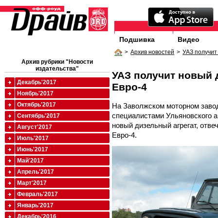
Подшивка
Видео
>
Архив новостей
>
УАЗ получит
Архив рубрики "Новости
издательства"
УАЗ получит новый 
Декабрь'2017
Евро-4
Ноябрь'2017
Октябрь'2017
На Заволжском моторном заво
специалистами Ульяновского а
Сентябрь'2017
новый дизельный агрегат, отв
Август'2017
Евро-4.
Июль'2017
Июнь'2017
Май'2017
Апрель'2017
Март'2017
Февраль'2017
Январь'2017
Декабрь'2016