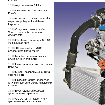
России
28.10
Адаптированный Pilot
26.10
Chevrolet Niva перешла на
Euro V
23.10
В России открылся первый в
мире центр Jaguar Land Rover
Experience
23.10
Озвучена стоимость Kia
Sorento Prime с бензиновым
двигателем
21.10
GM-Avtovaz произвел 600.000-
ую Chevrolet Niva
20.10
“Шелковый Путь 2016”:
европейская презентация
19.10
Mitsubishi снижает цены на
оригинальные запчасти
16.10
На испытаниях замечен новый
BMW X3
15.10
Subaru: рекордные оценки за
безопасность
13.10
Продажи Cadillac: кроссовер
SRX пользуется стабильно высоким
спросом
13.10
BMW X1: новая базовая
дизельная модификация
09.10
GM-АвтоВАЗ подвел итоги
деятельности за 9 месяцев