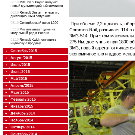
08.10
Mitsubishi Pajero получит
новый мультимедийный комплекс
06.10
Renault Duster: теперь и с
дистанционным запуском!
05.10
Сентябрьский плюс L200
При объеме 2,2 л дизель, обо
Common-Rail, развивает 114 л.с
03.10
Mini повышает цены на
модельный ряд в России
ЗМЗ-514. При этом максимальн
01.10
Renault Kwid поступил в
275 Нм, доступных при 1800 об
индийскую продажу
ЗМЗ, новый агрегат отличаетс
Сентябрь'2015
экономичностью и вдвое мень
Август'2015
Июль'2015
Июнь'2015
Май'2015
Апрель'2015
Март'2015
Февраль'2015
Январь'2015
Декабрь'2014
Ноябрь'2014
Октябрь'2014
Сентябрь'2014