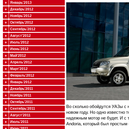
Январь'2013
Декабрь'2012
Ноябрь'2012
Октябрь'2012
Сентябрь'2012
Август'2012
Июль'2012
Июнь'2012
Май'2012
Апрель'2012
Март'2012
Февраль'2012
Январь'2012
Декабрь'2011
Ноябрь'2011
Октябрь'2011
Во сколько обойдутся УАЗы с 
Сентябрь'2011
новом году. Но одно известно 
Август'2011
надежным мотор не будет. И с
Июль'2011
Andoria, который был простым
Июнь'2011