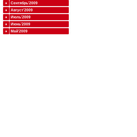
Сентябрь'2009
Август'2009
Июль'2009
Июнь'2009
Май'2009