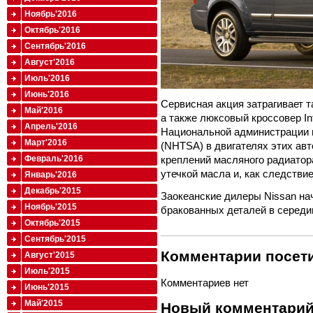
Ноябрь'2016
Октябрь'2016
Сентябрь'2016
Август'2016
Июль'2016
Июнь'2016
Сервисная акция затрагивает так
Май'2016
а также люксовый кроссовер Inf
Апрель'2016
Национальной администрации 
Март'2016
(NHTSA) в двигателях этих а
креплений масляного радиатор
Февраль'2016
утечкой масла и, как следстви
Январь'2016
Декабрь'2015
Заокеанские дилеры Nissan н
Ноябрь'2015
бракованных деталей в середи
Октябрь'2015
Сентябрь'2015
Комментарии посети
Август'2015
Июль'2015
Комментариев нет
Июнь'2015
Май'2015
Новый комментари