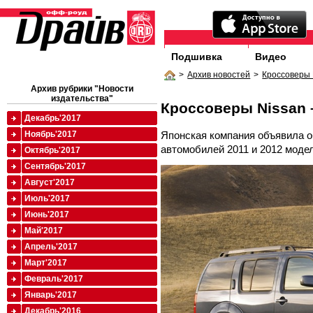
Подшивка
Видео
>
Архив новостей
>
Кроссоверы 
Архив рубрики "Новости
издательства"
Кроссоверы Nissan 
Декабрь'2017
Японская компания объявила о
Ноябрь'2017
автомобилей 2011 и 2012 моде
Октябрь'2017
Сентябрь'2017
Август'2017
Июль'2017
Июнь'2017
Май'2017
Апрель'2017
Март'2017
Февраль'2017
Январь'2017
Декабрь'2016