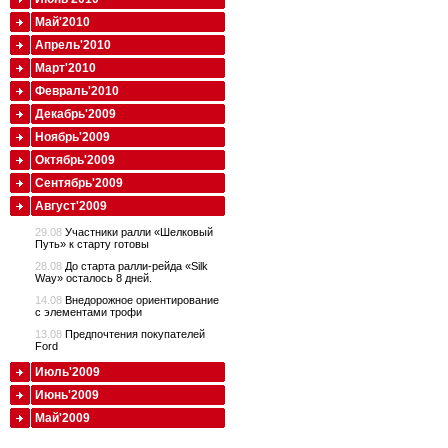
Май'2010
Апрель'2010
Март'2010
Февраль'2010
Декабрь'2009
Ноябрь'2009
Октябрь'2009
Сентябрь'2009
Август'2009
29.08
Участники ралли «Шелковый
Путь» к старту готовы
28.08
До старта ралли-рейда «Silk
Way» осталось 8 дней.
14.08
Внедорожное ориентирование
с элементами трофи
13.08
Предпочтения покупателей
Ford
Июль'2009
Июнь'2009
Май'2009