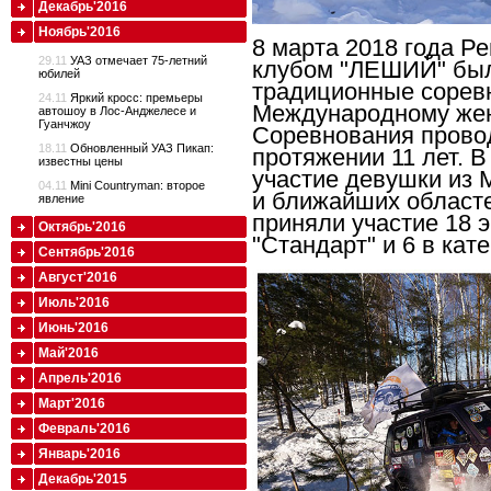
Декабрь'2016
Ноябрь'2016
8 марта 2018 года 
29.11
УАЗ отмечает 75-летний
клубом "ЛЕШИЙ" бы
юбилей
традиционные сорев
24.11
Яркий кросс: премьеры
Международному жен
автошоу в Лос-Анджелесе и
Гуанчжоу
Соревнования прово
18.11
Обновленный УАЗ Пикап:
протяжении 11 лет. 
известны цены
участие девушки из 
04.11
Mini Countryman: второе
и ближайших областе
явление
приняли участие 18 э
Октябрь'2016
"Стандарт" и 6 в кат
Сентябрь'2016
Август'2016
Июль'2016
Июнь'2016
Май'2016
Апрель'2016
Март'2016
Февраль'2016
Январь'2016
Декабрь'2015