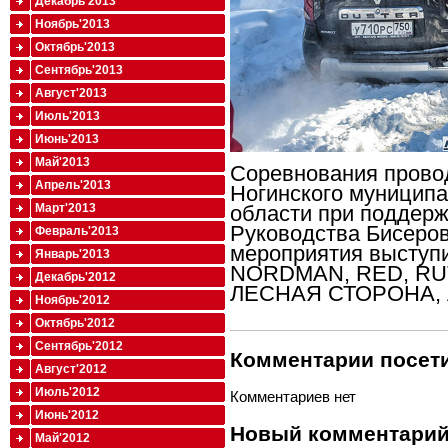
Декабрь'2013
Ноябрь'2013
Октябрь'2013
Сентябрь'2013
Август'2013
Июль'2013
Июнь'2013
Май'2013
Соревнования прово
Апрель'2013
Ногинского муниципа
области при поддер
Март'2013
Руководства Бисеров
Февраль'2013
мероприятия выступ
Январь'2013
NORDMAN, RED, RU
Декабрь'2012
ЛЕСНАЯ СТОРОНА,
Ноябрь'2012
Октябрь'2012
Сентябрь'2012
Комментарии посети
Август'2012
Июль'2012
Комментариев нет
Июнь'2012
Новый комментари
Май'2012