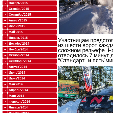
Ноябрь'2015
Октябрь'2015
Сентябрь'2015
Август'2015
Июль'2015
Май'2015
Январь'2015
Участницам предстоя
Декабрь'2014
из шести ворот кажд
сложном рельефе. Н
Ноябрь'2014
отводилось 7 минут 
Октябрь'2014
"Стандарт" и пять ми
Сентябрь'2014
Август'2014
Июль'2014
Июнь'2014
Май'2014
Апрель'2014
Март'2014
Февраль'2014
Январь'2014