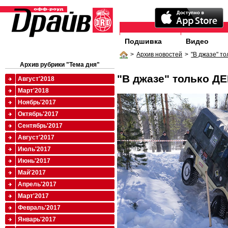
Подшивка
Видео
>
Архив новостей
>
"В джазе" т
Архив рубрики "Тема дня"
"В джазе" только Д
Август'2018
Март'2018
Ноябрь'2017
Октябрь'2017
Сентябрь'2017
Август'2017
Июль'2017
Июнь'2017
Май'2017
Апрель'2017
Март'2017
Февраль'2017
Январь'2017