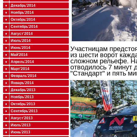
Декабрь'2014
Ноябрь'2014
Октябрь'2014
Сентябрь'2014
Август'2014
Июль'2014
Участницам предстоя
Июнь'2014
из шести ворот кажд
Май'2014
сложном рельефе. Н
Апрель'2014
отводилось 7 минут 
Март'2014
"Стандарт" и пять ми
Февраль'2014
Январь'2014
Декабрь'2013
Ноябрь'2013
Октябрь'2013
Сентябрь'2013
Август'2013
Июль'2013
Июнь'2013