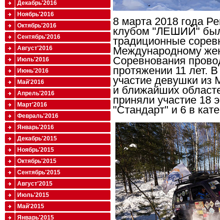
Декабрь'2016
Ноябрь'2016
8 марта 2018 года 
Октябрь'2016
клубом "ЛЕШИЙ" бы
Сентябрь'2016
традиционные сорев
Август'2016
Международному жен
Соревнования прово
Июль'2016
протяжении 11 лет. 
Июнь'2016
участие девушки из 
Май'2016
и ближайших областе
Апрель'2016
приняли участие 18 э
Март'2016
"Стандарт" и 6 в кат
Февраль'2016
Январь'2016
Декабрь'2015
Ноябрь'2015
Октябрь'2015
Сентябрь'2015
Август'2015
Июль'2015
Май'2015
Январь'2015