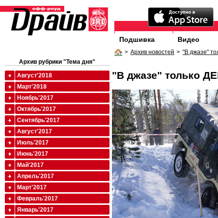
Подшивка
Видео
>
Архив новостей
>
"В джазе" т
Архив рубрики "Тема дня"
"В джазе" только Д
Август'2018
Март'2018
Ноябрь'2017
Октябрь'2017
Сентябрь'2017
Август'2017
Июль'2017
Июнь'2017
Май'2017
Апрель'2017
Март'2017
Февраль'2017
Январь'2017