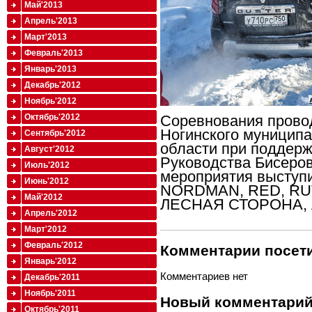
Май'2013
Апрель'2013
Март'2013
Февраль'2013
Январь'2013
Декабрь'2012
Ноябрь'2012
Соревнования прово
Октябрь'2012
Ногинского муниципа
Сентябрь'2012
области при поддер
Август'2012
Руководства Бисеров
Июль'2012
мероприятия выступ
Июнь'2012
NORDMAN, RED, RU
Май'2012
ЛЕСНАЯ СТОРОНА,
Апрель'2012
Март'2012
Февраль'2012
Комментарии посети
Январь'2012
Комментариев нет
Декабрь'2011
Ноябрь'2011
Новый комментари
Октябрь'2011