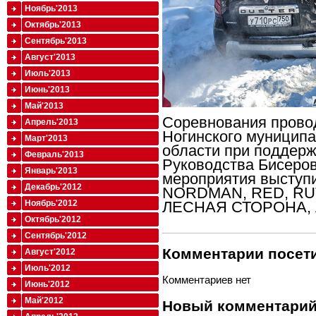
Ноябрь'2013
Октябрь'2013
Сентябрь'2013
Август'2013
Июль'2013
Июнь'2013
Май'2013
Соревнования прово
Апрель'2013
Ногинского муниципа
Март'2013
области при поддер
Февраль'2013
Руководства Бисеров
Январь'2013
мероприятия выступ
Декабрь'2012
NORDMAN, RED, RU
ЛЕСНАЯ СТОРОНА,
Ноябрь'2012
Октябрь'2012
Сентябрь'2012
Комментарии посети
Август'2012
Июль'2012
Комментариев нет
Июнь'2012
Май'2012
Новый комментари