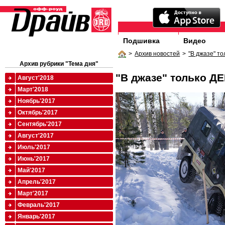
Подшивка
Видео
>
Архив новостей
>
"В джазе" т
Архив рубрики "Тема дня"
"В джазе" только Д
Август'2018
Март'2018
Ноябрь'2017
Октябрь'2017
Сентябрь'2017
Август'2017
Июль'2017
Июнь'2017
Май'2017
Апрель'2017
Март'2017
Февраль'2017
Январь'2017