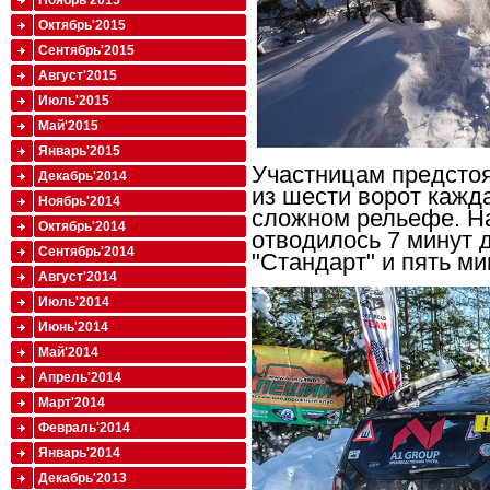
Ноябрь'2015
Октябрь'2015
Сентябрь'2015
Август'2015
Июль'2015
Май'2015
Январь'2015
Участницам предстоя
Декабрь'2014
из шести ворот кажд
Ноябрь'2014
сложном рельефе. Н
Октябрь'2014
отводилось 7 минут 
Сентябрь'2014
"Стандарт" и пять ми
Август'2014
Июль'2014
Июнь'2014
Май'2014
Апрель'2014
Март'2014
Февраль'2014
Январь'2014
Декабрь'2013