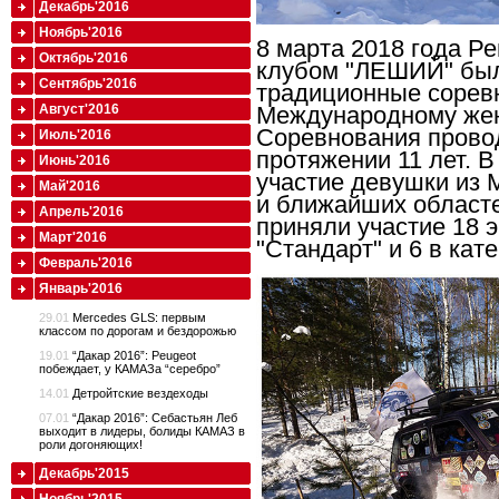
Декабрь'2016
Ноябрь'2016
8 марта 2018 года 
Октябрь'2016
клубом "ЛЕШИЙ" бы
Сентябрь'2016
традиционные сорев
Август'2016
Международному жен
Соревнования прово
Июль'2016
протяжении 11 лет. 
Июнь'2016
участие девушки из 
Май'2016
и ближайших областе
Апрель'2016
приняли участие 18 э
Март'2016
"Стандарт" и 6 в кат
Февраль'2016
Январь'2016
29.01
Mercedes GLS: первым
классом по дорогам и бездорожью
19.01
“Дакар 2016”: Peugeot
побеждает, у КАМАЗа “серебро”
14.01
Детройтские вездеходы
07.01
“Дакар 2016”: Себастьян Леб
выходит в лидеры, болиды КАМАЗ в
роли догоняющих!
Декабрь'2015